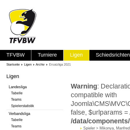
TFVBW
Turniere
Ligen
Schiedsrichte
Startseite
Ligen
Archiv
Ersatzliga 2021
Ligen
Warning
: Declarat
Landesliga
Tabelle
compatible with
Teams
Joomla\CMS\MVC\Con
Spielerstatistik
false, $urlparams = 
Verbandsliga
/data/components
Tabelle
Teams
Spieler > Mikonya, Manfred