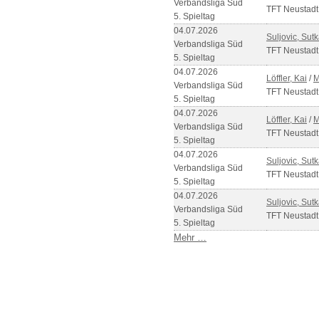
Verbandsliga Süd
TFT Neustadt 
5. Spieltag
04.07.2026
Suljovic, Sut
Verbandsliga Süd
TFT Neustadt 
5. Spieltag
04.07.2026
Löffler, Kai
/
M
Verbandsliga Süd
TFT Neustadt 
5. Spieltag
04.07.2026
Löffler, Kai
/
M
Verbandsliga Süd
TFT Neustadt 
5. Spieltag
04.07.2026
Suljovic, Sut
Verbandsliga Süd
TFT Neustadt 
5. Spieltag
04.07.2026
Suljovic, Sut
Verbandsliga Süd
TFT Neustadt 
5. Spieltag
Mehr …