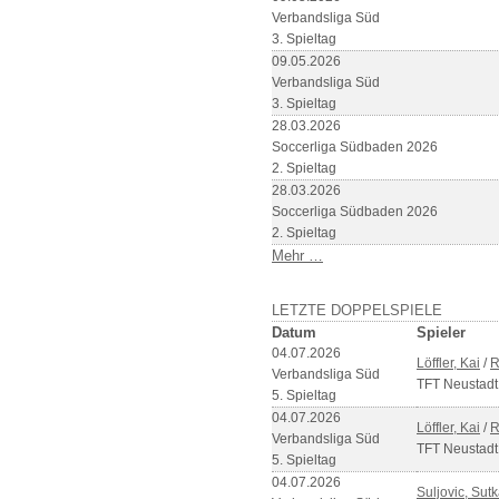
Verbandsliga Süd
3. Spieltag
09.05.2026
Verbandsliga Süd
3. Spieltag
28.03.2026
Soccerliga Südbaden 2026
2. Spieltag
28.03.2026
Soccerliga Südbaden 2026
2. Spieltag
Mehr …
LETZTE DOPPELSPIELE
Datum
Spieler
04.07.2026
Löffler, Kai
/
R
Verbandsliga Süd
TFT Neustadt 
5. Spieltag
04.07.2026
Löffler, Kai
/
R
Verbandsliga Süd
TFT Neustadt 
5. Spieltag
04.07.2026
Suljovic, Sut