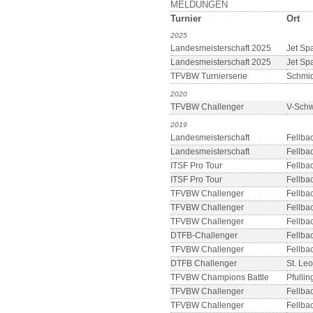
MELDUNGEN
Turnier
Ort
2025
Landesmeisterschaft 2025
Jet Sp
Landesmeisterschaft 2025
Jet Sp
TFVBW Turnierserie
Schmi
2020
TFVBW Challenger
V-Sch
2019
Landesmeisterschaft
Fellba
Landesmeisterschaft
Fellba
ITSF Pro Tour
Fellba
ITSF Pro Tour
Fellba
TFVBW Challenger
Fellba
TFVBW Challenger
Fellba
TFVBW Challenger
Fellba
DTFB-Challenger
Fellba
TFVBW Challenger
Fellba
DTFB Challenger
St. Le
TFVBW Champions Battle
Pfulli
TFVBW Challenger
Fellba
TFVBW Challenger
Fellba