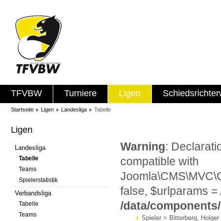
TFVBW
Turniere
Ligen
Schiedsrichte
Startseite
Ligen
Landesliga
Tabelle
Ligen
Warning
: Declarat
Landesliga
Tabelle
compatible with
Teams
Joomla\CMS\MVC\Con
Spielerstatistik
false, $urlparams = 
Verbandsliga
/data/components
Tabelle
Teams
Spieler > Bitterberg, Holger