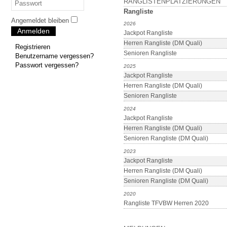
RANGLISTENPLATZIERUNGEN
Rangliste
Angemeldet bleiben
2026
Anmelden
Jackpot Rangliste
Herren Rangliste (DM Quali)
Registrieren
Senioren Rangliste
Benutzername vergessen?
Passwort vergessen?
2025
Jackpot Rangliste
Herren Rangliste (DM Quali)
Senioren Rangliste
2024
Jackpot Rangliste
Herren Rangliste (DM Quali)
Senioren Rangliste (DM Quali)
2023
Jackpot Rangliste
Herren Rangliste (DM Quali)
Senioren Rangliste (DM Quali)
2020
Rangliste TFVBW Herren 2020