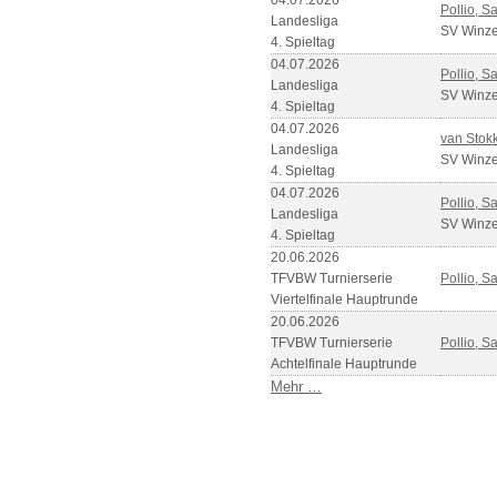
04.07.2026
Pollio, S
Landesliga
SV Winze
4. Spieltag
04.07.2026
Pollio, S
Landesliga
SV Winze
4. Spieltag
04.07.2026
van Stok
Landesliga
SV Winze
4. Spieltag
04.07.2026
Pollio, S
Landesliga
SV Winze
4. Spieltag
20.06.2026
TFVBW Turnierserie
Pollio, S
Viertelfinale Hauptrunde
20.06.2026
TFVBW Turnierserie
Pollio, S
Achtelfinale Hauptrunde
Mehr …