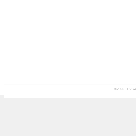
©2026 TFVBW