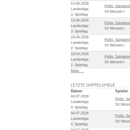
13.06.2026
Pollio, Salvator
Landesliga
SV Winzeln I
3. Spieltag
13.06.2026
Pollio, Salvator
Landesliga
SV Winzeln I
3. Spieltag
18.04.2026
Pollio, Salvator
Landesliga
SV Winzeln I
2. Spieltag
18.04.2026
Pollio, Salvator
Landesliga
SV Winzeln I
2. Spieltag
Mehr …
LETZTE DOPPELSPIELE
Datum
Spieler
04.07.2026
Pollio, S
Landesliga
SV Winze
4. Spieltag
04.07.2026
Pollio, S
Landesliga
SV Winze
4. Spieltag