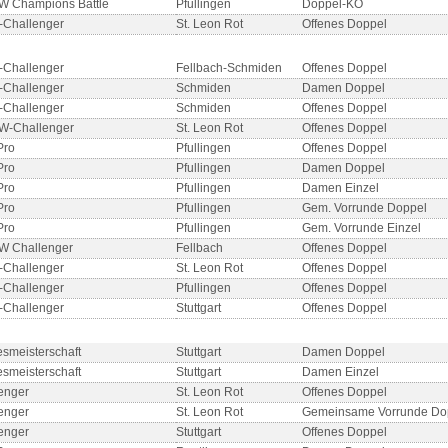
W Champions Battle
Pfullingen
Doppel-KO
Challenger
St. Leon Rot
Offenes Doppel
Challenger
Fellbach-Schmiden
Offenes Doppel
Challenger
Schmiden
Damen Doppel
Challenger
Schmiden
Offenes Doppel
W-Challenger
St. Leon Rot
Offenes Doppel
Pro
Pfullingen
Offenes Doppel
Pro
Pfullingen
Damen Doppel
Pro
Pfullingen
Damen Einzel
Pro
Pfullingen
Gem. Vorrunde Doppel
Pro
Pfullingen
Gem. Vorrunde Einzel
W Challenger
Fellbach
Offenes Doppel
Challenger
St. Leon Rot
Offenes Doppel
Challenger
Pfullingen
Offenes Doppel
Challenger
Stuttgart
Offenes Doppel
smeisterschaft
Stuttgart
Damen Doppel
smeisterschaft
Stuttgart
Damen Einzel
enger
St. Leon Rot
Offenes Doppel
enger
St. Leon Rot
Gemeinsame Vorrunde Do
enger
Stuttgart
Offenes Doppel