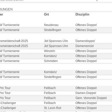
DUNGEN
er
Ort
Disziplin
 Turnierserie
Neudenau
Offenes Doppel
 Turnierserie
Sindelfingen
Offenes Doppel
smeisterschaft 2025
Jet Sparrows Ulm
Damendoppel
smeisterschaft 2025
Jet Sparrows Ulm
Dameneinzel
 Turnierserie
Winzeln
Offenes Doppel
 Turnierserie
Konstanz
Offenes Doppel
 Turnierserie
Schmiden
Offenes Doppel
 Turnierserie
Konstanz
Offenes Doppel
 Turnierserie
Sindelfingen
Offenes Doppel
Pro Tour
Fellbach
Offenes Doppel
Pro Tour
Fellbach
Damen Doppel
Pro Tour
Fellbach
Gem. Vorrunde Doppel
Challenger
Fellbach
Offenes Doppel
Challenger
St. Leon-Rot
Offenes Doppel