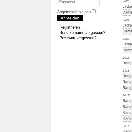
2025
Jackp
Angemeldet bleiben
Damen
Anmelden
2024
Jackp
Registrieren
Damen
Benutzername vergessen?
Passwort vergessen?
2023
Jackp
Damen
2019
Rang
2018
Rang
Rangl
Rangl
2017
Rang
Rangl
Rangl
Rangl
2016
Rangl