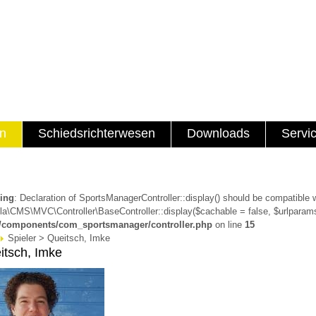
en
Schiedsrichterwesen
Downloads
Servi
ing
: Declaration of SportsManagerController::display() should be compatible 
a\CMS\MVC\Controller\BaseController::display($cachable = false, $urlparams
a/components/com_sportsmanager/controller.php
on line
15
Spieler > Queitsch, Imke
itsch, Imke