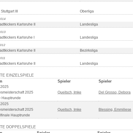
 Stuttgart III
Oberliga
2014
adtkickers Karlsruhe II
Landesliga
2013
adtkickers Karlsruhe I
Landesliga
2012
adtkickers Karlsruhe II
Bezirksliga
2011
adtkickers Karlsruhe II
Landesliga
TE EINZELSPIELE
m
Spieler
Spieler
.2025
smeisterschaft 2025
Queitsch, Imke
Del Grosso, Debora
e Hauptrunde
.2025
smeisterschaft 2025
Queitsch, Imke
Blessing, Emmiliese
elfinale Hauptrunde
ZTE DOPPELSPIELE
m
Spieler
Spieler