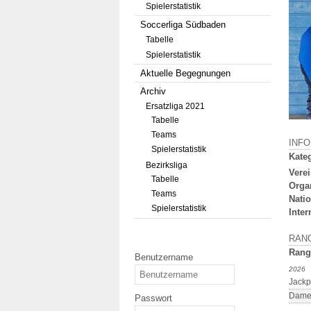
Spielerstatistik
Soccerliga Südbaden
Tabelle
Spielerstatistik
Aktuelle Begegnungen
Archiv
Ersatzliga 2021
Tabelle
Teams
INF
Spielerstatistik
Kateg
Bezirksliga
Verei
Tabelle
Orga
Teams
Natio
Spielerstatistik
Inter
RAN
Rang
Benutzername
2026
Jackp
Damen
Passwort