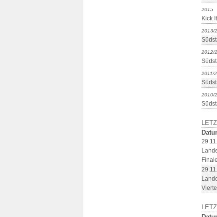
2015
Kick It
2013/
Südst
2012/
Südst
2011/
Südst
2010/
Südst
LETZ
Datu
29.11
Lande
Final
29.11
Lande
Viert
LET
Datu