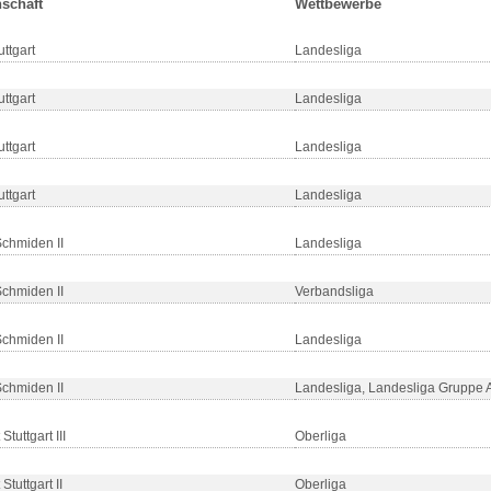
schaft
Wettbewerbe
ttgart
Landesliga
ttgart
Landesliga
ttgart
Landesliga
ttgart
Landesliga
chmiden II
Landesliga
chmiden II
Verbandsliga
chmiden II
Landesliga
chmiden II
Landesliga, Landesliga Gruppe 
 Stuttgart III
Oberliga
 Stuttgart II
Oberliga