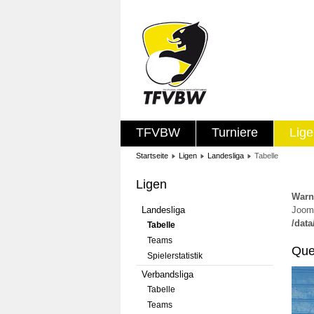
TFVBW
Turniere
Lig
Startseite
Ligen
Landesliga
Tabelle
Ligen
Warn
Landesliga
Jooml
/dat
Tabelle
Teams
Que
Spielerstatistik
Verbandsliga
Tabelle
Teams