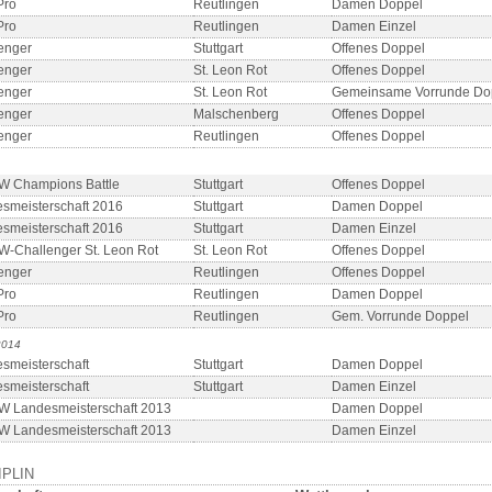
Pro
Reutlingen
Damen Doppel
Pro
Reutlingen
Damen Einzel
enger
Stuttgart
Offenes Doppel
enger
St. Leon Rot
Offenes Doppel
enger
St. Leon Rot
Gemeinsame Vorrunde Do
enger
Malschenberg
Offenes Doppel
enger
Reutlingen
Offenes Doppel
W Champions Battle
Stuttgart
Offenes Doppel
smeisterschaft 2016
Stuttgart
Damen Doppel
smeisterschaft 2016
Stuttgart
Damen Einzel
-Challenger St. Leon Rot
St. Leon Rot
Offenes Doppel
enger
Reutlingen
Offenes Doppel
Pro
Reutlingen
Damen Doppel
Pro
Reutlingen
Gem. Vorrunde Doppel
2014
smeisterschaft
Stuttgart
Damen Doppel
smeisterschaft
Stuttgart
Damen Einzel
 Landesmeisterschaft 2013
Damen Doppel
 Landesmeisterschaft 2013
Damen Einzel
IPLIN