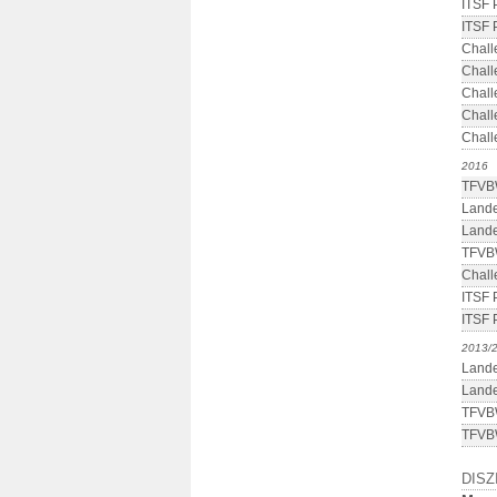
ITSF 
ITSF 
Chall
Chall
Chall
Chall
Chall
2016
TFVB
Lande
Lande
TFVBW
Chall
ITSF 
ITSF 
2013/
Lande
Lande
TFVBW
TFVBW
DISZ