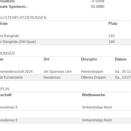
nisation:
TFVBW
nale Spielernr.:
01-0980
GLISTENPLATZIERUNGEN
liste
Platz
ot Rangliste
193
n Rangliste (DM Quali)
180
DUNGEN
er
Ort
Disziplin
Datum
smeisterschaft 2024
Jet Sparrows Ulm
Herrendoppel
Sa., 30.1
 Turnierserie
Neudenau
Offenes Doppel
Sa., 13.0
IPLIN
schaft
Wettbewerbe
eudenau II
Verbandsliga Nord
eudenau II
Verbandsliga Nord