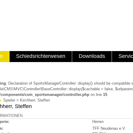
en
Schiedsrichterwesen
Downloads
Servi
ing
: Declaration of SportsManagerController::display() should be compatible 
a\CMS\MVC\Controller\BaseController::display($cachable = false, $urlparams
a/components/com_sportsmanager/controller.php
on line
15
Spieler > Kirchherr, Steffen
hherr, Steffen
ORMATIONEN
orie:
Herren
n:
TFF Neudenau e.V.