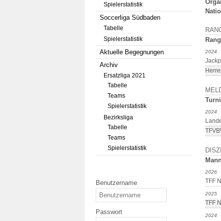
Orga
Spielerstatistik
Natio
Soccerliga Südbaden
Tabelle
RAN
Spielerstatistik
Rang
Aktuelle Begegnungen
2024
Jackp
Archiv
Herre
Ersatzliga 2021
Tabelle
MEL
Teams
Turni
Spielerstatistik
2024
Bezirksliga
Lande
Tabelle
TFVBW
Teams
Spielerstatistik
DISZ
Mann
2026
TFF N
Benutzername
2025
TFF N
Passwort
2024