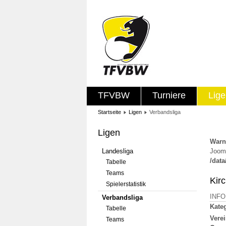
TFVBW
Turniere
Lig
Startseite
Ligen
Verbandsliga
Ligen
Warn
Landesliga
Jooml
/dat
Tabelle
Teams
Kirc
Spielerstatistik
INF
Verbandsliga
Kateg
Tabelle
Verei
Teams