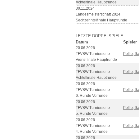
Achtelfinale Hauptrunde
30.11.2024
Landesmeisterschaft 2024
Sechzehntelfinale Hauptrunde
LETZTE DOPPELSPIELE
Datum
Spieler
20.06.2026
TFVBW Turnierserie
Pollio, S
Viertelfinale Hauptrunde
20.06.2026
TFVBW Turnierserie
Pollio, S
Achtelfinale Hauptrunde
20.06.2026
TFVBW Turnierserie
Pollio, S
6. Runde Vorrunde
20.06.2026
TFVBW Turnierserie
Pollio, S
5. Runde Vorrunde
20.06.2026
TFVBW Turnierserie
Pollio, S
4. Runde Vorrunde
20.06.2026