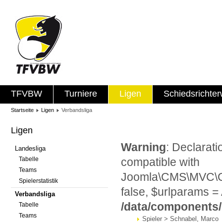
TFVBW
Turniere
Ligen
Schiedsrichte
Startseite
Ligen
Verbandsliga
Ligen
Warning
: Declarat
Landesliga
Tabelle
compatible with
Teams
Joomla\CMS\MVC\Con
Spielerstatistik
false, $urlparams = 
Verbandsliga
/data/components
Tabelle
Teams
Spieler > Schnabel, Marco