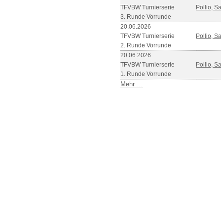
TFVBW Turnierserie
Pollio, S
3. Runde Vorrunde
20.06.2026
TFVBW Turnierserie
Pollio, S
2. Runde Vorrunde
20.06.2026
TFVBW Turnierserie
Pollio, S
1. Runde Vorrunde
Mehr …