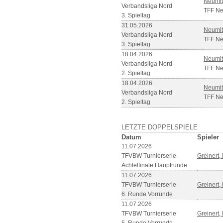
Neumit
Verbandsliga Nord
TFF Ne
3. Spieltag
31.05.2026
Neumit
Verbandsliga Nord
TFF Ne
3. Spieltag
18.04.2026
Neumit
Verbandsliga Nord
TFF Ne
2. Spieltag
18.04.2026
Neumit
Verbandsliga Nord
TFF Ne
2. Spieltag
LETZTE DOPPELSPIELE
Datum
Spieler
11.07.2026
TFVBW Turnierserie
Greinert, 
Achtelfinale Hauptrunde
11.07.2026
TFVBW Turnierserie
Greinert, 
6. Runde Vorrunde
11.07.2026
TFVBW Turnierserie
Greinert, 