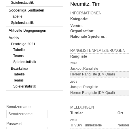
Spielerstatistik
Neumitz, Tim
Soccerliga Südbaden
INFORMATIONEN
Tabelle
Kategorie:
Spielerstatistik
Verein:
Aktuelle Begegnungen
Organisation:
Nationale Spielernr.:
Archiv
Ersatzliga 2021
Tabelle
RANGLISTENPLATZIERUNGEN
Teams
Rangliste
Spielerstatistik
2026
Bezirksliga
Jackpot Rangliste
Tabelle
Herren Rangliste (DM Quali)
Teams
2024
Spielerstatistik
Jackpot Rangliste
Herren Rangliste (DM Quali)
Benutzername
MELDUNGEN
Turnier
Ort
2026
Passwort
TFVBW Turnierserie
Neude