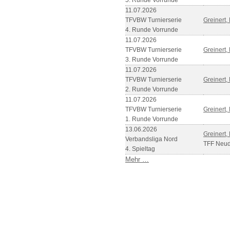
5. Runde Vorrunde
11.07.2026
TFVBW Turnierserie
Greinert, 
4. Runde Vorrunde
11.07.2026
TFVBW Turnierserie
Greinert, 
3. Runde Vorrunde
11.07.2026
TFVBW Turnierserie
Greinert, 
2. Runde Vorrunde
11.07.2026
TFVBW Turnierserie
Greinert, 
1. Runde Vorrunde
13.06.2026
Greinert, 
Verbandsliga Nord
TFF Neud
4. Spieltag
Mehr …