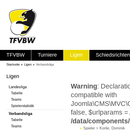
TFVBW
Turniere
Ligen
Schiedsrichte
Startseite
Ligen
Verbandsliga
Ligen
Warning
: Declarat
Landesliga
Tabelle
compatible with
Teams
Joomla\CMS\MVC\Con
Spielerstatistik
false, $urlparams = 
Verbandsliga
/data/components
Tabelle
Teams
Spieler > Konle, Dominik