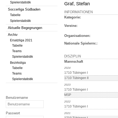
Spielerstatistik
Graf, Stefan
Soccerliga Südbaden
INFORMATIONEN
Tabelle
Kategorie:
Spielerstatistik
Vereine:
Aktuelle Begegnungen
Archiv
Organisationen:
Ersatzliga 2021
Nationale Spielernr.:
Tabelle
Teams
DISZIPLIN
Spielerstatistik
Mannschaft
Bezirksliga
Tabelle
2024
1710 Tübingen I
Teams
1710 Tübingen II
Spielerstatistik
2023
1710 Tübingen I
MSP
Benutzername
2022
1710 Tübingen I
Passwort
2021