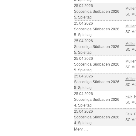
25.04.2026
Müller
Soccerliga Südbaden 2026
SC Mü
5. Spieltag
25.04.2026
Müller
Soccerliga Südbaden 2026
SC Mü
5. Spieltag
25.04.2026
Müller
Soccerliga Südbaden 2026
SC Mü
5. Spieltag
25.04.2026
Müller
Soccerliga Südbaden 2026
SC Mü
5. Spieltag
25.04.2026
Müller
Soccerliga Südbaden 2026
SC Mü
5. Spieltag
25.04.2026
Falk, 
Soccerliga Südbaden 2026
SC Mü
4. Spieltag
25.04.2026
Falk, 
Soccerliga Südbaden 2026
SC Mü
4. Spieltag
Mehr …