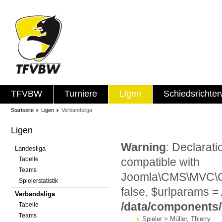
TFVBW
Turniere
Ligen
Schiedsrichte
Startseite
Ligen
Verbandsliga
Ligen
Warning
: Declarat
Landesliga
Tabelle
compatible with
Teams
Joomla\CMS\MVC\Con
Spielerstatistik
false, $urlparams = 
Verbandsliga
/data/components
Tabelle
Teams
Spieler > Müller, Thierry