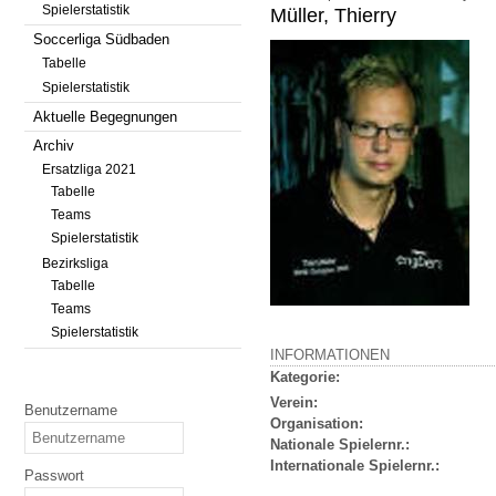
Spielerstatistik
Müller, Thierry
Soccerliga Südbaden
Tabelle
Spielerstatistik
Aktuelle Begegnungen
Archiv
Ersatzliga 2021
Tabelle
Teams
Spielerstatistik
Bezirksliga
Tabelle
Teams
Spielerstatistik
INFORMATIONEN
Kategorie:
Verein:
Benutzername
Organisation:
Nationale Spielernr.:
Internationale Spielernr.:
Passwort