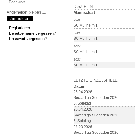
DISZIPLIN
Angemeldet bleiben
Mannschaft
Anmelden
2026
SC Müllheim 1
Registrieren
Benutzername vergessen?
2025
Passwort vergessen?
SC Müllheim 1
2024
SC Müllheim 1
2023
SC Müllheim 1
LETZTE EINZELSPIELE
Datum
25.04.2026
Soccerliga Südbaden 2026
6. Spieltag
25.04.2026
Soccerliga Südbaden 2026
6. Spieltag
28.03.2026
Soccerliga Südbaden 2026