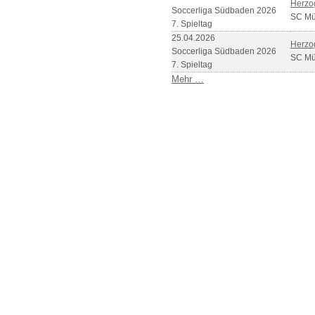
Herzo
Soccerliga Südbaden 2026
SC Mü
7. Spieltag
25.04.2026
Herzo
Soccerliga Südbaden 2026
SC Mü
7. Spieltag
Mehr …