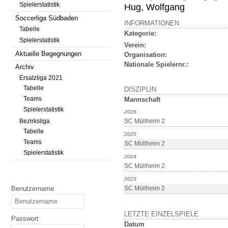
Spielerstatistik
Hug, Wolfgang
Soccerliga Südbaden
INFORMATIONEN
Tabelle
Kategorie:
Spielerstatistik
Verein:
Aktuelle Begegnungen
Organisation:
Nationale Spielernr.:
Archiv
Ersatzliga 2021
Tabelle
DISZIPLIN
Teams
Mannschaft
Spielerstatistik
2026
Bezirksliga
SC Müllheim 2
Tabelle
2025
Teams
SC Müllheim 2
Spielerstatistik
2024
SC Müllheim 2
2023
Benutzername
SC Müllheim 2
LETZTE EINZELSPIELE
Passwort
Datum