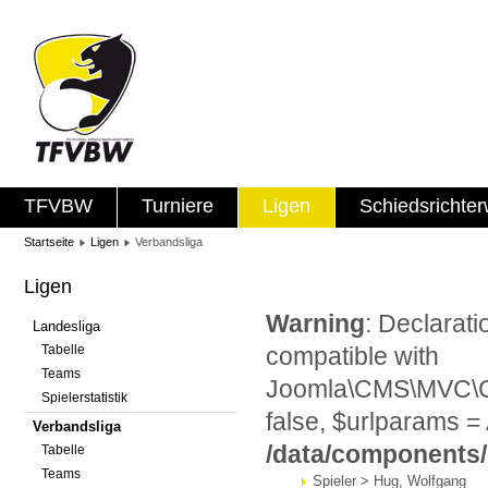
TFVBW
Turniere
Ligen
Schiedsrichte
Startseite
Ligen
Verbandsliga
Ligen
Warning
: Declarat
Landesliga
Tabelle
compatible with
Teams
Joomla\CMS\MVC\Con
Spielerstatistik
false, $urlparams = 
Verbandsliga
/data/components
Tabelle
Teams
Spieler > Hug, Wolfgang