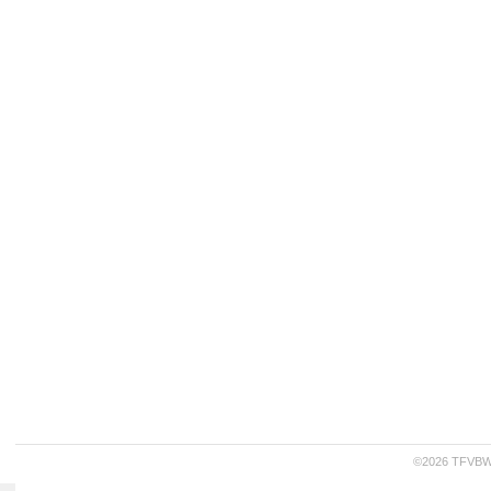
©2026 TFVBW