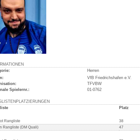
ORMATIONEN
orie:
Herren
n:
VfB Friedrichshafen e.V.
nisation:
TFVBW
nale Spielernr.:
01-0762
GLISTENPLATZIERUNGEN
liste
Platz
ot Rangliste
38
n Rangliste (DM Quali)
47