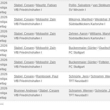
.2026
Stabel, Cesare
/
Mauritz, Fabian
Pollio, Salvatore
/
van Stokkum
sliga
VfB Friedrichshafen I
SV Winzeln I
eltag
.2026
Stabel, Cesare
/
Mobashir, Zain
Mikonya, Manfred
/
Westphal, 
sliga
VfB Friedrichshafen I
Südstadtkickers Karlsruhe I
eltag
.2026
Stabel, Cesare
/
Mobashir, Zain
Zehren, Aaron
/
Williams, Marv
sliga
VfB Friedrichshafen I
Südstadtkickers Karlsruhe I
eltag
.2026
Stabel, Cesare
/
Mobashir, Zain
Buckenmaier, Günter
/
Queitsc
sliga
VfB Friedrichshafen I
FC Stuttgart
eltag
.2026
Stabel, Cesare
/
Mobashir, Zain
Buckenmaier, Günter
/
Fotteler
sliga
VfB Friedrichshafen I
FC Stuttgart
eltag
.2026
Stabel, Cesare
/
Rambosek, Paul
Schnürle, Jens
/
Schramm, We
sliga
VfB Friedrichshafen I
TFT Neustadt I
eltag
.2026
Brunner, Andreas
/
Stabel, Cesare
Schramm, Werner
/
Schnürle, 
sliga
VfB Friedrichshafen I
TFT Neustadt I
eltag
 …