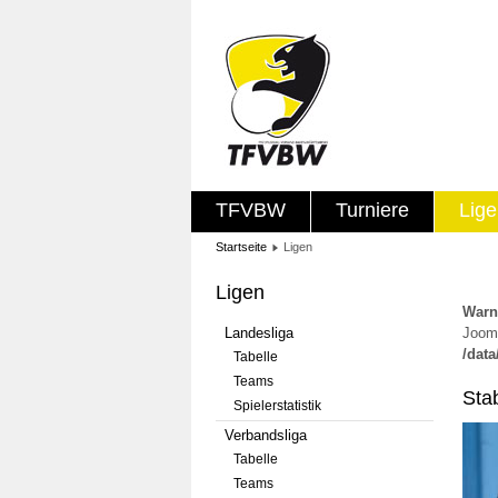
TFVBW
Turniere
Lig
Startseite
Ligen
Ligen
Warn
Landesliga
Jooml
/dat
Tabelle
Teams
Sta
Spielerstatistik
Verbandsliga
Tabelle
Teams