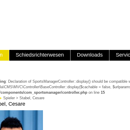
en
Schiedsrichterwesen
Downloads
Servi
ing
: Declaration of SportsManagerController::display() should be compatible 
a\CMS\MVC\Controller\BaseController::display($cachable = false, $urlparams
a/components/com_sportsmanager/controller.php
on line
15
Spieler > Stabel, Cesare
bel, Cesare