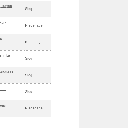
, Rayan
Sieg
Mark
Niederlage
in
Niederlage
h, Imke
Sieg
, Andreas
Sieg
rner
Sieg
Jens
Niederlage