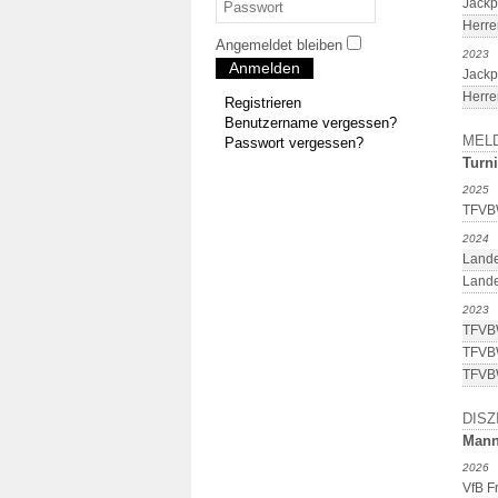
Jackp
Herre
Angemeldet bleiben
2023
Anmelden
Jackp
Herre
Registrieren
Benutzername vergessen?
MEL
Passwort vergessen?
Turni
2025
TFVBW
2024
Lande
Lande
2023
TFVBW
TFVB
TFVBW
DISZ
Mann
2026
VfB F