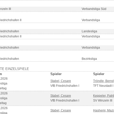
nzeln III
Verbandsliga Süd
iedrichshafen II
Verbandsliga
riedrichshafen
Landesliga
iedrichshafen II
Verbandsliga
riedrichshafen
Verbandsliga
riedrichshafen
Bezirksliga
TE EINZELSPIELE
m
Spieler
Spieler
.2026
Stabel, Cesare
Tröndle, Bernd
sliga
VfB Friedrichshafen I
TFT Neustadt I
eltag
.2026
Stabel, Cesare
Keppeler, Patri
sliga
VfB Friedrichshafen I
SV Winzeln III
eltag
.2026
Stabel, Cesare
Hashemi, Mazi
sliga