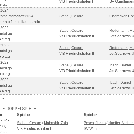
VfB Friedrichshafen I
SV Gündlinge
eltag
.2024
smeisterschaft 2024
Stabel, Cesare
Oberacker, Do
ehntelfinale Hauptrunde
.2023
Stabel, Cesare
Reddmann, Ma
ndsliga
VfB Friedrichshafen II
Jet Sparrows U
pieltag
.2023
Stabel, Cesare
Reddmann, Ma
ndsliga
VfB Friedrichshafen II
Jet Sparrows U
pieltag
.2023
Stabel, Cesare
Ibach, Daniel
ndsliga
VfB Friedrichshafen II
Jet Sparrows Ul
pieltag
.2023
Stabel, Cesare
Ibach, Daniel
ndsliga
VfB Friedrichshafen II
Jet Sparrows Ul
pieltag
 …
ZTE DOPPELSPIELE
m
Spieler
Spieler
.2026
Stabel, Cesare
/
Mobashir, Zain
Besch, Jonas
/
Nuoffer, Michae
sliga
VfB Friedrichshafen I
SV Winzeln I
eltag