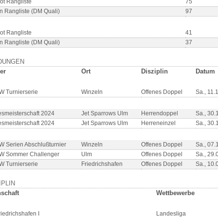
ot Rangliste
75
n Rangliste (DM Quali)
97
ot Rangliste
41
n Rangliste (DM Quali)
37
DUNGEN
er
Ort
Disziplin
Datum
 Turnierserie
Winzeln
Offenes Doppel
Sa., 11.
smeisterschaft 2024
Jet Sparrows Ulm
Herrendoppel
Sa., 30.
smeisterschaft 2024
Jet Sparrows Ulm
Herreneinzel
Sa., 30.
 Serien Abschlußturnier
Winzeln
Offenes Doppel
Sa., 07.
W Sommer Challenger
Ulm
Offenes Doppel
Sa., 29.
 Turnierserie
Friedrichshafen
Offenes Doppel
Sa., 10.
IPLIN
schaft
Wettbewerbe
riedrichshafen I
Landesliga