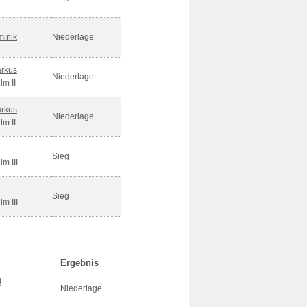
n
minik
Niederlage
rkus
Niederlage
lm II
rkus
Niederlage
lm II
Sieg
m III
Sieg
m III
Ergebnis
l
Niederlage