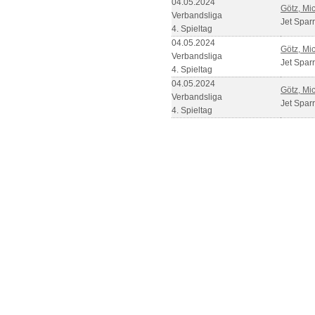
04.05.2024
Götz, Mi
Verbandsliga
Jet Sparr
4. Spieltag
04.05.2024
Götz, Mi
Verbandsliga
Jet Sparr
4. Spieltag
04.05.2024
Götz, Mi
Verbandsliga
Jet Sparr
4. Spieltag