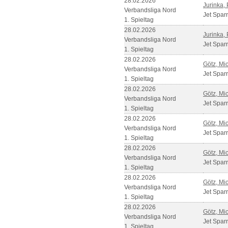
28.02.2026
Jurinka, 
Verbandsliga Nord
Jet Spar
1. Spieltag
28.02.2026
Jurinka, 
Verbandsliga Nord
Jet Spar
1. Spieltag
28.02.2026
Götz, Mi
Verbandsliga Nord
Jet Spar
1. Spieltag
28.02.2026
Götz, Mi
Verbandsliga Nord
Jet Spar
1. Spieltag
28.02.2026
Götz, Mi
Verbandsliga Nord
Jet Spar
1. Spieltag
28.02.2026
Götz, Mi
Verbandsliga Nord
Jet Spar
1. Spieltag
28.02.2026
Götz, Mi
Verbandsliga Nord
Jet Spar
1. Spieltag
28.02.2026
Götz, Mi
Verbandsliga Nord
Jet Spar
1. Spieltag