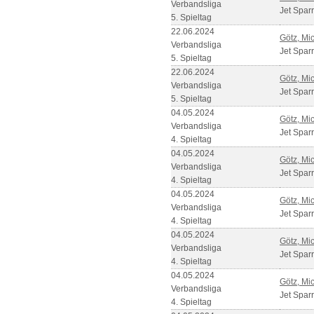
Verbandsliga
Jet Sparr
5. Spieltag
22.06.2024
Götz, Mi
Verbandsliga
Jet Sparr
5. Spieltag
22.06.2024
Götz, Mi
Verbandsliga
Jet Sparr
5. Spieltag
04.05.2024
Götz, Mi
Verbandsliga
Jet Sparr
4. Spieltag
04.05.2024
Götz, Mi
Verbandsliga
Jet Sparr
4. Spieltag
04.05.2024
Götz, Mi
Verbandsliga
Jet Sparr
4. Spieltag
04.05.2024
Götz, Mi
Verbandsliga
Jet Sparr
4. Spieltag
04.05.2024
Götz, Mi
Verbandsliga
Jet Sparr
4. Spieltag