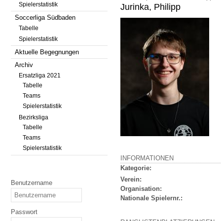
Spielerstatistik
Jurinka, Philipp
Soccerliga Südbaden
Tabelle
Spielerstatistik
Aktuelle Begegnungen
Archiv
Ersatzliga 2021
Tabelle
Teams
Spielerstatistik
Bezirksliga
Tabelle
Teams
Spielerstatistik
INFORMATIONEN
Kategorie:
Verein:
Benutzername
Organisation:
Nationale Spielernr.:
Passwort