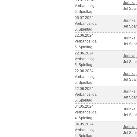
06.07.2024
Jurinka,
Verbandsliga
Jet Spar
6. Spieltag
06.07.2024
Jurinka,
Verbandsliga
Jet Spar
6. Spieltag
22.06.2024
Jurinka,
Verbandsliga
Jet Spar
5. Spieltag
22.06.2024
Jurinka,
Verbandsliga
Jet Spar
5. Spieltag
22.06.2024
Jurinka,
Verbandsliga
Jet Spar
5. Spieltag
22.06.2024
Jurinka,
Verbandsliga
Jet Spar
5. Spieltag
04.05.2024
Jurinka,
Verbandsliga
Jet Spar
4. Spieltag
04.05.2024
Jurinka,
Verbandsliga
Jet Spar
4. Spieltag