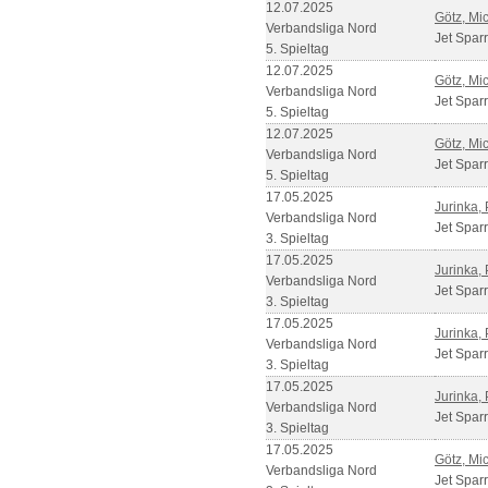
12.07.2025
Götz, Mi
Verbandsliga Nord
Jet Sparr
5. Spieltag
12.07.2025
Götz, Mi
Verbandsliga Nord
Jet Sparr
5. Spieltag
12.07.2025
Götz, Mi
Verbandsliga Nord
Jet Sparr
5. Spieltag
17.05.2025
Jurinka, 
Verbandsliga Nord
Jet Sparr
3. Spieltag
17.05.2025
Jurinka, 
Verbandsliga Nord
Jet Sparr
3. Spieltag
17.05.2025
Jurinka, 
Verbandsliga Nord
Jet Sparr
3. Spieltag
17.05.2025
Jurinka, 
Verbandsliga Nord
Jet Sparr
3. Spieltag
17.05.2025
Götz, Mi
Verbandsliga Nord
Jet Sparr