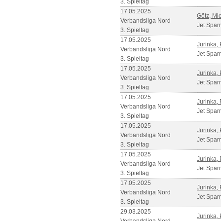
3. Spieltag
17.05.2025
Götz, Mi
Verbandsliga Nord
Jet Sparr
3. Spieltag
17.05.2025
Jurinka, 
Verbandsliga Nord
Jet Sparr
3. Spieltag
17.05.2025
Jurinka, 
Verbandsliga Nord
Jet Sparr
3. Spieltag
17.05.2025
Jurinka, 
Verbandsliga Nord
Jet Sparr
3. Spieltag
17.05.2025
Jurinka, 
Verbandsliga Nord
Jet Sparr
3. Spieltag
17.05.2025
Jurinka, 
Verbandsliga Nord
Jet Sparr
3. Spieltag
17.05.2025
Jurinka, 
Verbandsliga Nord
Jet Sparr
3. Spieltag
29.03.2025
Jurinka, 