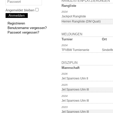
RANGLISTENPLATZIERUNGEN
Rangliste
Angemeldet bleiben
2024
Anmelden
Jackpot Rangliste
Herren Rangliste (DM Quali)
Registrieren
Benutzername vergessen?
Passwort vergessen?
MELDUNGEN
Turnier
Ort
2024
TFVBW Turnierserie
Sindelf
DISZIPLIN
Mannschaft
2026
Jet Sparrows Ulm II
2025
Jet Sparrows Ulm III
2024
Jet Sparrows Ulm III
2023
Jet Sparrows Ulm III