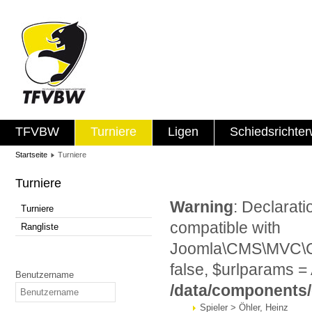
TFVBW
Turniere
Ligen
Schiedsrichte
Startseite
Turniere
Turniere
Warning
: Declarat
Turniere
compatible with
Rangliste
Joomla\CMS\MVC\Con
false, $urlparams = 
Benutzername
/data/components
Spieler > Öhler, Heinz