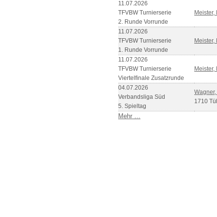
11.07.2026
TFVBW Turnierserie
Meister,
2. Runde Vorrunde
11.07.2026
TFVBW Turnierserie
Meister,
1. Runde Vorrunde
11.07.2026
TFVBW Turnierserie
Meister,
Viertelfinale Zusatzrunde
04.07.2026
Wagner,
Verbandsliga Süd
1710 Tüb
5. Spieltag
Mehr …