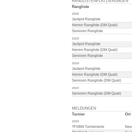
RANGLISTENPLATZIERUNGEN
Rangliste
2026
Jackpot Rangliste
Herren Rangliste (DM Quali)
Senioren Rangliste
2025
Jackpot Rangliste
Herren Rangliste (DM Quali)
Senioren Rangliste
2024
Jackpot Rangliste
Herren Rangliste (DM Quali)
Senioren Rangliste (DM Quali)
2023
Senioren Rangliste (DM Quali)
MELDUNGEN
Turnier
Ort
2026
TFVBW Turnierserie
Neu