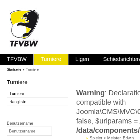
TFVBW
Turniere
Ligen
Schiedsrichte
Startseite
Turniere
Turniere
Warning
: Declarat
Turniere
compatible with
Rangliste
Joomla\CMS\MVC\Con
false, $urlparams = 
Benutzername
/data/components
Spieler > Meister, Edwin