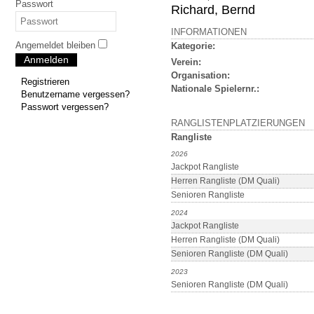
Passwort
Richard, Bernd
INFORMATIONEN
Angemeldet bleiben
Kategorie:
Anmelden
Verein:
Organisation:
Registrieren
Nationale Spielernr.:
Benutzername vergessen?
Passwort vergessen?
RANGLISTENPLATZIERUNGEN
Rangliste
2026
Jackpot Rangliste
Herren Rangliste (DM Quali)
Senioren Rangliste
2024
Jackpot Rangliste
Herren Rangliste (DM Quali)
Senioren Rangliste (DM Quali)
2023
Senioren Rangliste (DM Quali)