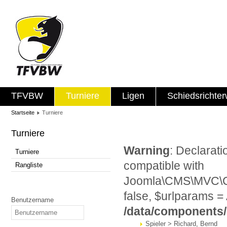
TFVBW
Turniere
Ligen
Schiedsrichte
Startseite
Turniere
Turniere
Warning
: Declarat
Turniere
compatible with
Rangliste
Joomla\CMS\MVC\Con
false, $urlparams = 
Benutzername
/data/components
Spieler > Richard, Bernd