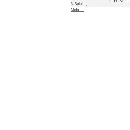
1. TFC St. Leo
3. Spieltag
Mehr …