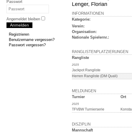
Passwort
Lenger, Florian
INFORMATIONEN
Angemeldet bleiben
Kategorie:
Anmelden
Verein:
Organisation:
Registrieren
Nationale Spielernr.:
Benutzername vergessen?
Passwort vergessen?
RANGLISTENPLATZIERUNGEN
Rangliste
2025
Jackpot Rangliste
Herren Rangliste (DM Quali)
MELDUNGEN
Turnier
Ort
2025
TFVBW Turnierserie
Konsta
DISZIPLIN
Mannschaft