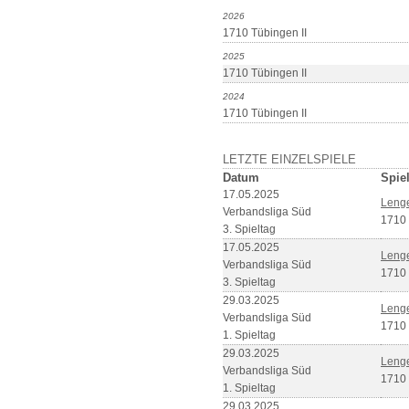
2026
1710 Tübingen II
2025
1710 Tübingen II
2024
1710 Tübingen II
LETZTE EINZELSPIELE
Datum
Spie
17.05.2025
Lenge
Verbandsliga Süd
1710 
3. Spieltag
17.05.2025
Lenge
Verbandsliga Süd
1710 
3. Spieltag
29.03.2025
Lenge
Verbandsliga Süd
1710 
1. Spieltag
29.03.2025
Lenge
Verbandsliga Süd
1710 
1. Spieltag
29.03.2025