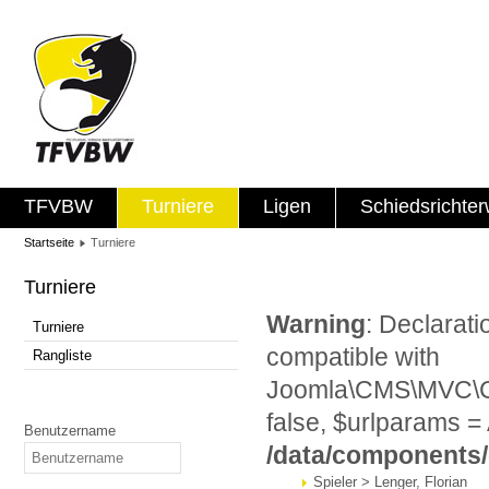
TFVBW
Turniere
Ligen
Schiedsrichte
Startseite
Turniere
Turniere
Warning
: Declarat
Turniere
compatible with
Rangliste
Joomla\CMS\MVC\Con
false, $urlparams = 
Benutzername
/data/components
Spieler > Lenger, Florian