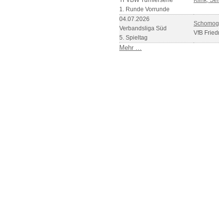
TFVBW Turnierserie
Klink, Se
1. Runde Vorrunde
04.07.2026
Schomogy
Verbandsliga Süd
VfB Friedr
5. Spieltag
Mehr …