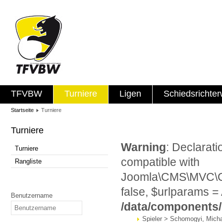
TFVBW
Turniere
Ligen
Schiedsrichte
Startseite
Turniere
Turniere
Warning
: Declarat
Turniere
compatible with
Rangliste
Joomla\CMS\MVC\Con
false, $urlparams = 
Benutzername
/data/components
Spieler > Schomogyi, Mich