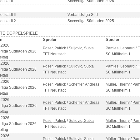
eustadt
Soccerliga Südbaden 2026
eustadt II
Verbandsliga Süd
eustadt 2
Soccerliga Südbaden 2025
ZTE DOPPELSPIELE
m
Spieler
Spieler
.2026
Poser, Patrick
/
Suljovic, Sutka
Pamies, Leonard
/
F
rliga Südbaden 2026
TFT Neustadt
SC Müllheim 1
eltag
.2026
Poser, Patrick
/
Suljovic, Sutka
Pamies, Leonard
/
F
rliga Südbaden 2026
TFT Neustadt
SC Müllheim 1
eltag
.2026
Poser, Patrick
/
Scheffler, Andreas
Müller, Thierry
/
Pam
rliga Südbaden 2026
TFT Neustadt
SC Müllheim 1
eltag
.2026
Poser, Patrick
/
Scheffler, Andreas
Müller, Thierry
/
Pam
rliga Südbaden 2026
TFT Neustadt
SC Müllheim 1
eltag
.2026
Poser, Patrick
/
Suljovic, Sutka
Müller, Thierry
/
Pam
rliga Südbaden 2026
TFT Neustadt
SC Müllheim 1
eltag
.2026
Poser, Patrick
/
Suljovic, Sutka
Müller, Thierry
/
Pam