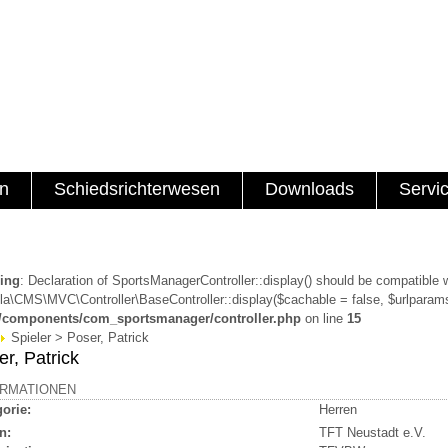
en
Schiedsrichterwesen
Downloads
Servi
ing
: Declaration of SportsManagerController::display() should be compatible 
a\CMS\MVC\Controller\BaseController::display($cachable = false, $urlparams
a/components/com_sportsmanager/controller.php
on line
15
Spieler > Poser, Patrick
r, Patrick
ORMATIONEN
orie:
Herren
n:
TFT Neustadt e.V.