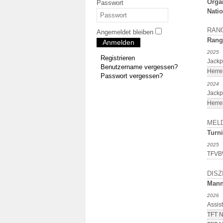
Orga
Passwort
Natio
RAN
Angemeldet bleiben
Rang
Anmelden
2025
Registrieren
Jackp
Benutzername vergessen?
Herre
Passwort vergessen?
2024
Jackp
Herre
MEL
Turni
2025
TFVBW
DISZ
Mann
2026
Assis
TFT N