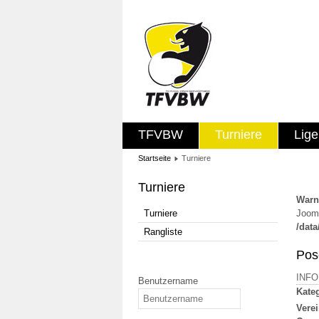
TFVBW
Turniere
Lig
Startseite
Turniere
Turniere
Warn
Turniere
Jooml
/dat
Rangliste
Pose
INF
Benutzername
Kateg
Verei