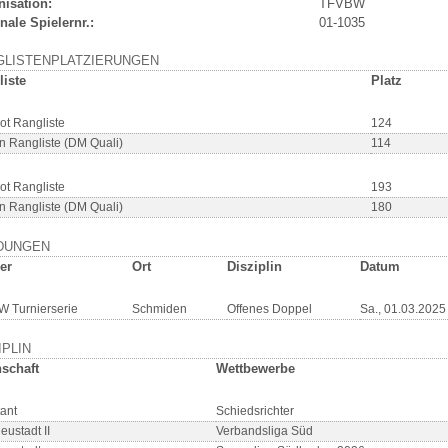
nisation:
TFVBW
nale Spielernr.:
01-1035
GLISTENPLATZIERUNGEN
liste
Platz
ot Rangliste
124
n Rangliste (DM Quali)
114
ot Rangliste
193
n Rangliste (DM Quali)
180
DUNGEN
er
Ort
Disziplin
Datum
 Turnierserie
Schmiden
Offenes Doppel
Sa., 01.03.2025
IPLIN
schaft
Wettbewerbe
tant
Schiedsrichter
eustadt II
Verbandsliga Süd