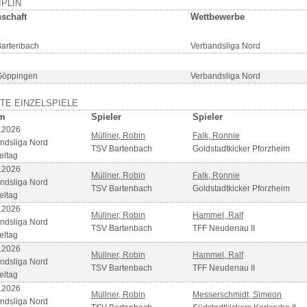
IPLIN
schaft
Wettbewerbe
artenbach
Verbandsliga Nord
Göppingen
Verbandsliga Nord
TE EINZELSPIELE
m
Spieler
Spieler
.2026
Müllner, Robin
Falk, Ronnie
ndsliga Nord
TSV Bartenbach
Goldstadtkicker Pforzheim
eltag
.2026
Müllner, Robin
Falk, Ronnie
ndsliga Nord
TSV Bartenbach
Goldstadtkicker Pforzheim
eltag
.2026
Müllner, Robin
Hammel, Ralf
ndsliga Nord
TSV Bartenbach
TFF Neudenau II
eltag
.2026
Müllner, Robin
Hammel, Ralf
ndsliga Nord
TSV Bartenbach
TFF Neudenau II
eltag
.2026
Müllner, Robin
Messerschmidt, Simeon
ndsliga Nord