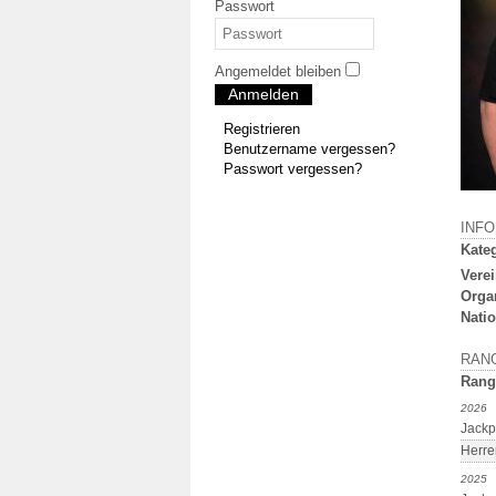
Passwort
Angemeldet bleiben
Anmelden
Registrieren
Benutzername vergessen?
Passwort vergessen?
INF
Kateg
Verei
Orga
Natio
RAN
Rang
2026
Jackp
Herre
2025