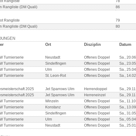
ot Rangliste
78
n Rangliste (DM Quali)
86
ot Rangliste
79
n Rangliste (DM Quali)
80
DUNGEN
er
Ort
Disziplin
Datum
 Turnierserie
Neustadt
Offenes Doppel
Sa., 20.0
 Turnierserie
Sindelfingen
Offenes Doppel
Sa., 23.0
 Turnierserie
Ulm
Offenes Doppel
Sa., 25.0
 Turnierserie
St. Leon-Rot
Offenes Doppel
Sa., 14.0
smeisterschaft 2025
Jet Sparrows Ulm
Herrendoppel
Sa., 29.1
smeisterschaft 2025
Jet Sparrows Ulm
Herreneinzel
Sa., 29.1
 Turnierserie
Winzeln
Offenes Doppel
Sa., 11.1
 Turnierserie
Konstanz
Offenes Doppel
Sa., 13.0
 Turnierserie
Sindelfingen
Offenes Doppel
Sa., 31.0
 Turnierserie
Ulm
Offenes Doppel
Sa., 05.0
 Turnierserie
Neustadt
Offenes Doppel
Sa., 25.0