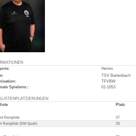
ORMATIONEN
orie:
Herren
n:
TSV Bartenbach
nisation:
TFVBW
nale Spielernr.:
01-1053
GLISTENPLATZIERUNGEN
liste
Platz
ot Rangliste
37
n Rangliste (DM Quali)
35