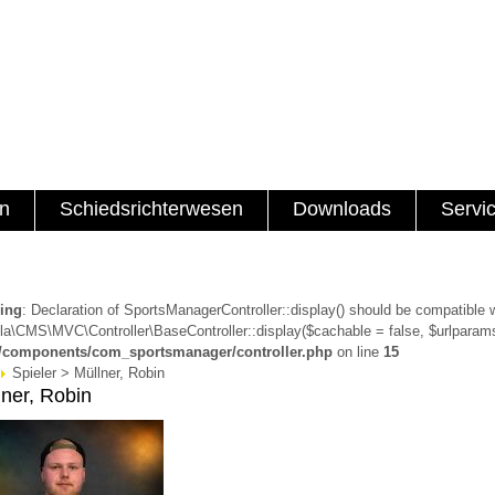
en
Schiedsrichterwesen
Downloads
Servi
ing
: Declaration of SportsManagerController::display() should be compatible 
a\CMS\MVC\Controller\BaseController::display($cachable = false, $urlparams
a/components/com_sportsmanager/controller.php
on line
15
Spieler > Müllner, Robin
lner, Robin