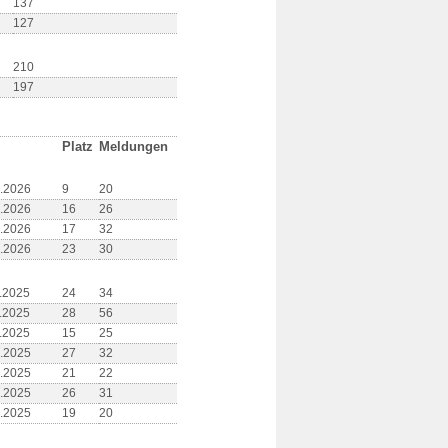
137
127
210
197
Platz
Meldungen
6.2026
9
20
5.2026
16
26
4.2026
17
32
2.2026
23
30
1.2025
24
34
1.2025
28
56
0.2025
15
25
9.2025
27
32
5.2025
21
22
4.2025
26
31
1.2025
19
20