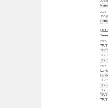
Jackp
Herre
2024
Jackp
Herre
MEL
Turni
2026
TFVBW
TFVBW
TFVBW
TFVBW
2025
Lande
Lande
TFVBW
TFVBW
TFVBW
TFVBW
TFVBW