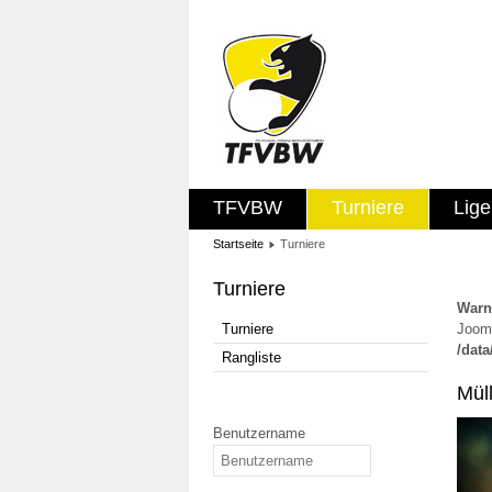
TFVBW
Turniere
Lig
Startseite
Turniere
Turniere
Warn
Turniere
Jooml
/dat
Rangliste
Mül
Benutzername