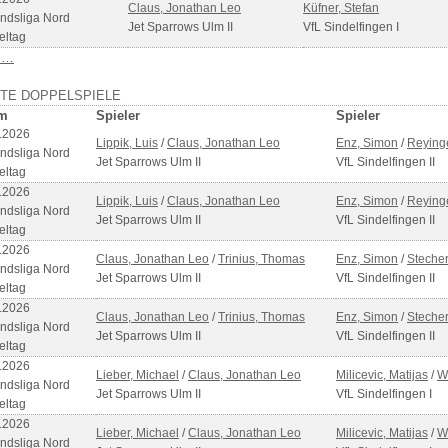
Claus, Jonathan Leo
Küfner, Stefan
ndsliga Nord
Jet Sparrows Ulm II
VfL Sindelfingen I
eltag
 …
ZTE DOPPELSPIELE
m
Spieler
Spieler
.2026
Lippik, Luis
/
Claus, Jonathan Leo
Enz, Simon
/
Reying
ndsliga Nord
Jet Sparrows Ulm II
VfL Sindelfingen II
eltag
.2026
Lippik, Luis
/
Claus, Jonathan Leo
Enz, Simon
/
Reying
ndsliga Nord
Jet Sparrows Ulm II
VfL Sindelfingen II
eltag
.2026
Claus, Jonathan Leo
/
Trinius, Thomas
Enz, Simon
/
Stecher
ndsliga Nord
Jet Sparrows Ulm II
VfL Sindelfingen II
eltag
.2026
Claus, Jonathan Leo
/
Trinius, Thomas
Enz, Simon
/
Stecher
ndsliga Nord
Jet Sparrows Ulm II
VfL Sindelfingen II
eltag
.2026
Lieber, Michael
/
Claus, Jonathan Leo
Milicevic, Matijas
/
W
ndsliga Nord
Jet Sparrows Ulm II
VfL Sindelfingen I
eltag
.2026
Lieber, Michael
/
Claus, Jonathan Leo
Milicevic, Matijas
/
W
ndsliga Nord