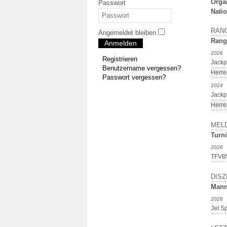
Orga
Passwort
Natio
RAN
Angemeldet bleiben
Rang
Anmelden
2026
Registrieren
Jackp
Benutzername vergessen?
Herre
Passwort vergessen?
2024
Jackp
Herre
MEL
Turni
2026
TFVBW
DISZ
Mann
2026
Jet S