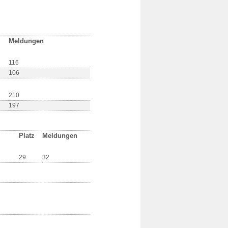
Meldungen
116
106
210
197
Platz
Meldungen
29
32