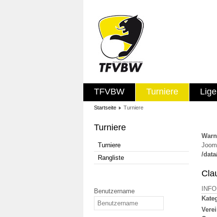
TFVBW
Turniere
Lig
Startseite
Turniere
Turniere
Warn
Turniere
Jooml
/dat
Rangliste
Cla
INF
Benutzername
Kateg
Verei