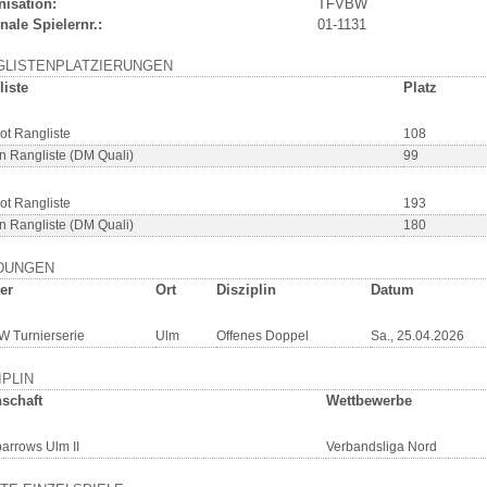
nisation:
TFVBW
nale Spielernr.:
01-1131
GLISTENPLATZIERUNGEN
liste
Platz
ot Rangliste
108
n Rangliste (DM Quali)
99
ot Rangliste
193
n Rangliste (DM Quali)
180
DUNGEN
er
Ort
Disziplin
Datum
 Turnierserie
Ulm
Offenes Doppel
Sa., 25.04.2026
IPLIN
schaft
Wettbewerbe
parrows Ulm II
Verbandsliga Nord