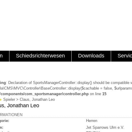
en
Schiedsrichterwesen
Downloads
Servi
ing
: Declaration of SportsManagerController::display() should be compatible 
a\CMS\MVC\Controller\BaseController::display($cachable = false, $urlparams
a/components/com_sportsmanager/controller.php
on line
15
Spieler > Claus, Jonathan Leo
us, Jonathan Leo
ORMATIONEN
orie:
Herren
n:
Jet Sparrows Ulm e.V.