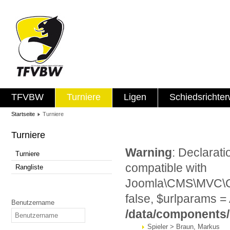
TFVBW
Turniere
Ligen
Schiedsrichte
Startseite
Turniere
Turniere
Warning
: Declarat
Turniere
compatible with
Rangliste
Joomla\CMS\MVC\Con
false, $urlparams = 
Benutzername
/data/components
Spieler > Braun, Markus