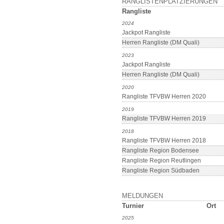
RANGLISTENPLATZIERUNGEN
Rangliste
2024
Jackpot Rangliste
Herren Rangliste (DM Quali)
2023
Jackpot Rangliste
Herren Rangliste (DM Quali)
2020
Rangliste TFVBW Herren 2020
2019
Rangliste TFVBW Herren 2019
2018
Rangliste TFVBW Herren 2018
Rangliste Region Bodensee
Rangliste Region Reutlingen
Rangliste Region Südbaden
MELDUNGEN
Turnier
Ort
2025