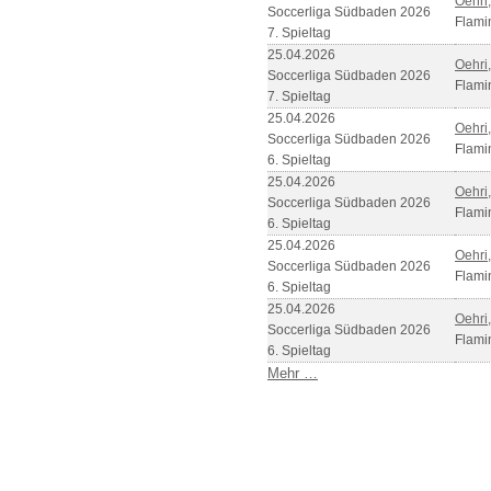
Oehri
Soccerliga Südbaden 2026
Flami
7. Spieltag
25.04.2026
Oehri
Soccerliga Südbaden 2026
Flami
7. Spieltag
25.04.2026
Oehri
Soccerliga Südbaden 2026
Flami
6. Spieltag
25.04.2026
Oehri
Soccerliga Südbaden 2026
Flami
6. Spieltag
25.04.2026
Oehri
Soccerliga Südbaden 2026
Flami
6. Spieltag
25.04.2026
Oehri
Soccerliga Südbaden 2026
Flami
6. Spieltag
Mehr …