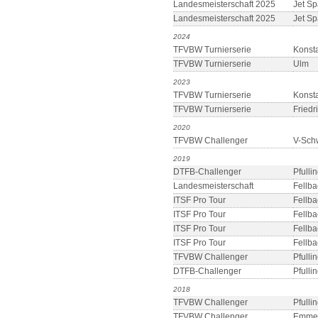
Landesmeisterschaft 2025
Jet S
Landesmeisterschaft 2025
Jet S
2024
TFVBW Turnierserie
Konst
TFVBW Turnierserie
Ulm
2023
TFVBW Turnierserie
Konst
TFVBW Turnierserie
Friedr
2020
TFVBW Challenger
V-Sch
2019
DTFB-Challenger
Pfulli
Landesmeisterschaft
Fellb
ITSF Pro Tour
Fellb
ITSF Pro Tour
Fellb
ITSF Pro Tour
Fellb
ITSF Pro Tour
Fellb
TFVBW Challenger
Pfulli
DTFB-Challenger
Pfulli
2018
TFVBW Challenger
Pfulli
TFVBW Challenger
Emme