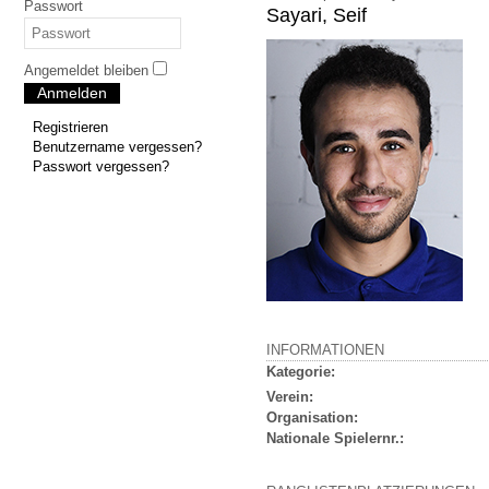
Passwort
Sayari, Seif
Angemeldet bleiben
Anmelden
Registrieren
Benutzername vergessen?
Passwort vergessen?
INFORMATIONEN
Kategorie:
Verein:
Organisation:
Nationale Spielernr.: