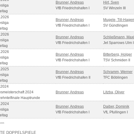
Brunner, Andreas
Hirt, Sven
sliga
VfB Friedrichshafen I
SV Winzeln III
eltag
.2026
Brunner, Andreas
Mugele, Till-Hage
sliga
VfB Friedrichshafen I
SV Gündlingen
eltag
.2026
Brunner, Andreas
Schließmann, Maxi
sliga
VfB Friedrichshafen I
Jet Sparrows Ulm I
eltag
.2026
Brunner, Andreas
Bitterberg, Holger
sliga
VfB Friedrichshafen I
TSV Schmiden II
eltag
.2025
Brunner, Andreas
Schramm, Werner
sliga
VfB Friedrichshafen II
TFC Böblingen
eltag
.2024
smeisterschaft 2024
Brunner, Andreas
Litzba, Oliver
ehntelfinale Hauptrunde
.2024
Brunner, Andreas
Daiber, Dominik
sliga
VfB Friedrichshafen I
VfL Pfullingen I
eltag
 …
ZTE DOPPELSPIELE