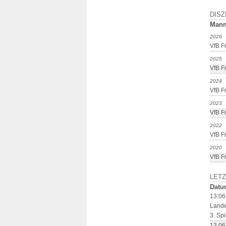
DISZ
Mann
2026
VfB F
2025
VfB Fr
2024
VfB F
2023
VfB F
2022
VfB F
2020
VfB F
LETZ
Datu
13.06
Lande
3. Spi
13.06