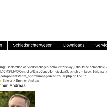
en
Schiedsrichterwesen
Downloads
Servi
ing
: Declaration of SportsManagerController::display() should be compatible 
a\CMS\MVC\Controller\BaseController::display($cachable = false, $urlparams
a/components/com_sportsmanager/controller.php
on line
15
Spieler > Brunner, Andreas
nner, Andreas