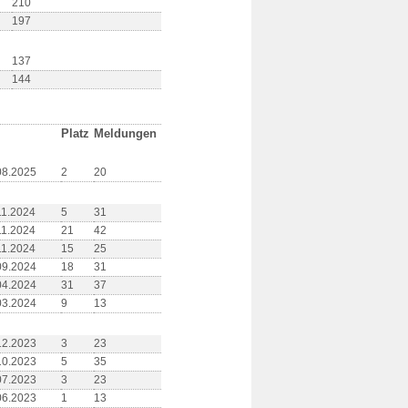
210
197
137
144
Platz
Meldungen
08.2025
2
20
11.2024
5
31
11.2024
21
42
11.2024
15
25
09.2024
18
31
04.2024
31
37
03.2024
9
13
12.2023
3
23
10.2023
5
35
07.2023
3
23
06.2023
1
13