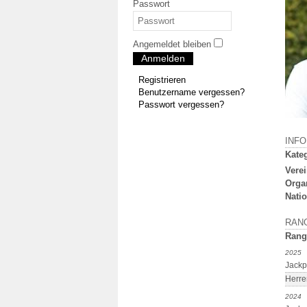
Passwort
Angemeldet bleiben
Anmelden
Registrieren
Benutzername vergessen?
Passwort vergessen?
INF
Kateg
Verei
Orga
Natio
RAN
Rang
2025
Jackp
Herre
2024