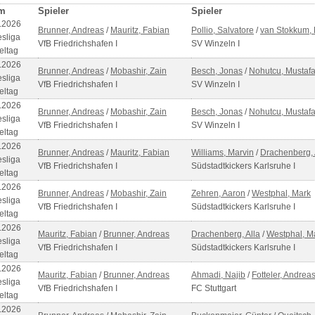
m
Spieler
Spieler
.2026
Brunner, Andreas
/
Mauritz, Fabian
Pollio, Salvatore
/
van Stokkum,
sliga
VfB Friedrichshafen I
SV Winzeln I
eltag
.2026
Brunner, Andreas
/
Mobashir, Zain
Besch, Jonas
/
Nohutcu, Mustaf
sliga
VfB Friedrichshafen I
SV Winzeln I
eltag
.2026
Brunner, Andreas
/
Mobashir, Zain
Besch, Jonas
/
Nohutcu, Mustaf
sliga
VfB Friedrichshafen I
SV Winzeln I
eltag
.2026
Brunner, Andreas
/
Mauritz, Fabian
Williams, Marvin
/
Drachenberg, 
sliga
VfB Friedrichshafen I
Südstadtkickers Karlsruhe I
eltag
.2026
Brunner, Andreas
/
Mobashir, Zain
Zehren, Aaron
/
Westphal, Mark
sliga
VfB Friedrichshafen I
Südstadtkickers Karlsruhe I
eltag
.2026
Mauritz, Fabian
/
Brunner, Andreas
Drachenberg, Alla
/
Westphal, M
sliga
VfB Friedrichshafen I
Südstadtkickers Karlsruhe I
eltag
.2026
Mauritz, Fabian
/
Brunner, Andreas
Ahmadi, Najib
/
Fotteler, Andrea
sliga
VfB Friedrichshafen I
FC Stuttgart
eltag
.2026