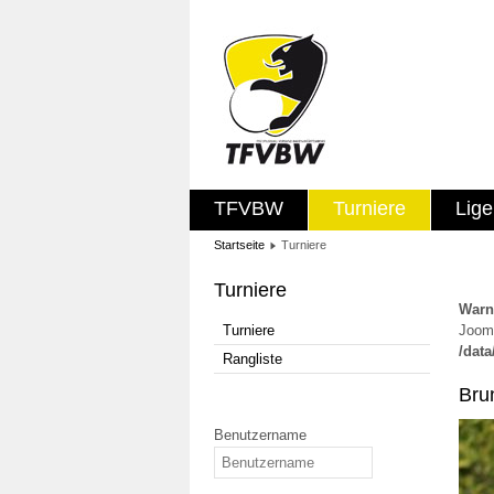
TFVBW
Turniere
Lig
Startseite
Turniere
Turniere
Warn
Turniere
Jooml
/dat
Rangliste
Bru
Benutzername