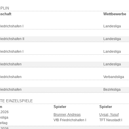
IPLIN
schaft
Wettbewerbe
riedrichshafen I
Landesliga
iedrichshafen II
Landesliga
riedrichshafen I
Landesliga
riedrichshafen
Landesliga
riedrichshafen
Verbandsliga
riedrichshafen
Bezirksliga
TE EINZELSPIELE
m
Spieler
Spieler
.2026
Brunner, Andreas
Uysal, Yusuf
sliga
VfB Friedrichshafen I
TFT Neustadt I
eltag
.2026