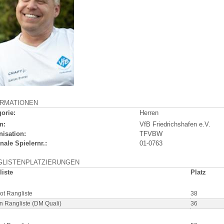
ORMATIONEN
orie:
Herren
n:
VfB Friedrichshafen e.V.
nisation:
TFVBW
nale Spielernr.:
01-0763
GLISTENPLATZIERUNGEN
liste
Platz
ot Rangliste
38
n Rangliste (DM Quali)
36