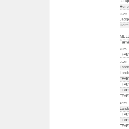
Jackp
Herre
2023
Jackp
Herre
MEL
Turni
2025
TFVBW
2024
Lande
Lande
TFVBW
TFVBW
TFVBW
TFVBW
2023
Lande
TFVBW
TFVBW
TFVBW