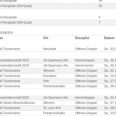
ot Rangliste
58
n Rangliste (DM Quali)
55
ot Rangliste
6
n Rangliste (DM Quali)
7
DUNGEN
er
Ort
Disziplin
Datum
 Turnierserie
Neustadt
Offenes Doppel
Sa., 02.
smeisterschaft 2024
Jet Sparrows Ulm
Herrendoppel
Sa., 30.
smeisterschaft 2024
Jet Sparrows Ulm
Herreneinzel
Sa., 30.
 Turnierserie
Winzeln
Offenes Doppel
Sa., 02.
 Turnierserie
Konstanz
Offenes Doppel
Sa., 14.
 Turnierserie
Ulm
Offenes Doppel
Sa., 27.
 Turnierserie
Friedrichshafen
Offenes Doppel
Sa., 09.
smeisterschaft 2023
Jet Sparrows Ulm
Herrendoppel
Sa., 02.
 Serien Abschlußturnier
Winzeln
Offenes Doppel
Sa., 07.
 Turnierserie
St. Leon Rot
Offenes Doppel
Sa., 08.
 Turnierserie
Friedrichshafen
Offenes Doppel
Sa., 10.