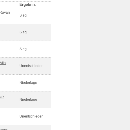
Ergebnis
 Rayan
Sieg
a
Sieg
a
Sieg
Alla
Unentschieden
Niederlage
ark
Niederlage
s
Unentschieden