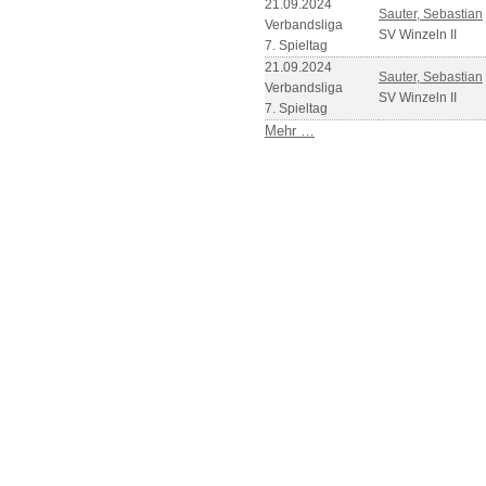
21.09.2024
Sauter, Sebastian
Verbandsliga
SV Winzeln II
7. Spieltag
21.09.2024
Sauter, Sebastian
Verbandsliga
SV Winzeln II
7. Spieltag
Mehr …