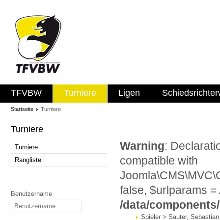
TFVBW
Turniere
Ligen
Schiedsrichte
Startseite
Turniere
Turniere
Warning
: Declarat
Turniere
compatible with
Rangliste
Joomla\CMS\MVC\Con
false, $urlparams = 
Benutzername
/data/components
Spieler > Sauter, Sebastian