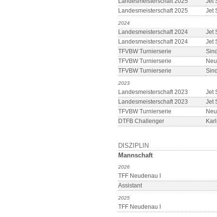
Landesmeisterschaft 2025
Jet
Landesmeisterschaft 2025
Jet
2024
Landesmeisterschaft 2024
Jet
Landesmeisterschaft 2024
Jet
TFVBW Turnierserie
Sind
TFVBW Turnierserie
Neu
TFVBW Turnierserie
Sind
2023
Landesmeisterschaft 2023
Jet
Landesmeisterschaft 2023
Jet
TFVBW Turnierserie
Neu
DTFB Challenger
Kar
DISZIPLIN
Mannschaft
2026
TFF Neudenau I
Assistant
2025
TFF Neudenau I