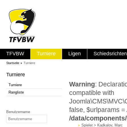
TFVBW
Turniere
Ligen
Schiedsrichte
Startseite
Turniere
Turniere
Warning
: Declarat
Turniere
compatible with
Rangliste
Joomla\CMS\MVC\Con
false, $urlparams = 
Benutzername
/data/components
Spieler > Kadkalov, Marc