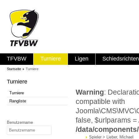
TFVBW
Turniere
Ligen
Schiedsrichte
Startseite
Turniere
Turniere
Warning
: Declarat
Turniere
compatible with
Rangliste
Joomla\CMS\MVC\Con
false, $urlparams = 
Benutzername
/data/components
Spieler > Lieber, Michael