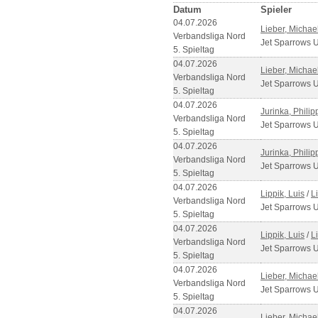
Datum
Spieler
04.07.2026
Lieber, Michae
Verbandsliga Nord
Jet Sparrows U
5. Spieltag
04.07.2026
Lieber, Michae
Verbandsliga Nord
Jet Sparrows U
5. Spieltag
04.07.2026
Jurinka, Philip
Verbandsliga Nord
Jet Sparrows U
5. Spieltag
04.07.2026
Jurinka, Philip
Verbandsliga Nord
Jet Sparrows U
5. Spieltag
04.07.2026
Lippik, Luis
/
L
Verbandsliga Nord
Jet Sparrows U
5. Spieltag
04.07.2026
Lippik, Luis
/
L
Verbandsliga Nord
Jet Sparrows U
5. Spieltag
04.07.2026
Lieber, Michae
Verbandsliga Nord
Jet Sparrows U
5. Spieltag
04.07.2026
Lieber, Michae