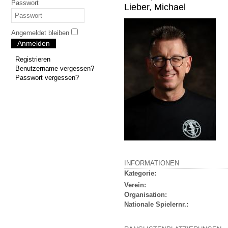
Passwort
Lieber, Michael
Angemeldet bleiben
Anmelden
Registrieren
Benutzername vergessen?
Passwort vergessen?
INFORMATIONEN
Kategorie:
Verein:
Organisation:
Nationale Spielernr.: