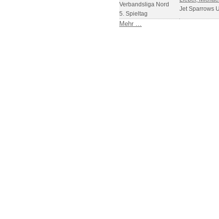
Verbandsliga Nord
Jet Sparrows U
5. Spieltag
Mehr …