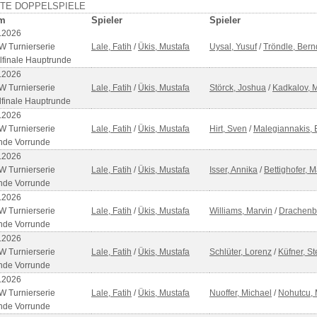
ZTE DOPPELSPIELE
m
Spieler
Spieler
.2026
 Turnierserie
Lale, Fatih
/
Ükis, Mustafa
Uysal, Yusuf
/
Tröndle, Bern
elfinale Hauptrunde
.2026
 Turnierserie
Lale, Fatih
/
Ükis, Mustafa
Störck, Joshua
/
Kadkalov, 
lfinale Hauptrunde
.2026
 Turnierserie
Lale, Fatih
/
Ükis, Mustafa
Hirt, Sven
/
Malegiannakis,
nde Vorrunde
.2026
 Turnierserie
Lale, Fatih
/
Ükis, Mustafa
Isser, Annika
/
Bettighofer, 
nde Vorrunde
.2026
 Turnierserie
Lale, Fatih
/
Ükis, Mustafa
Williams, Marvin
/
Drachenbe
nde Vorrunde
.2026
 Turnierserie
Lale, Fatih
/
Ükis, Mustafa
Schlüter, Lorenz
/
Küfner, St
nde Vorrunde
.2026
 Turnierserie
Lale, Fatih
/
Ükis, Mustafa
Nuoffer, Michael
/
Nohutcu, 
nde Vorrunde