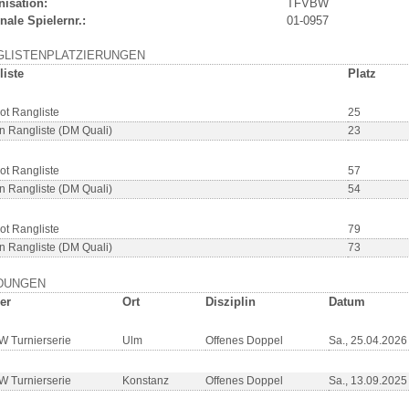
nisation:
TFVBW
nale Spielernr.:
01-0957
GLISTENPLATZIERUNGEN
liste
Platz
ot Rangliste
25
n Rangliste (DM Quali)
23
ot Rangliste
57
n Rangliste (DM Quali)
54
ot Rangliste
79
n Rangliste (DM Quali)
73
DUNGEN
er
Ort
Disziplin
Datum
 Turnierserie
Ulm
Offenes Doppel
Sa., 25.04.2026
 Turnierserie
Konstanz
Offenes Doppel
Sa., 13.09.2025