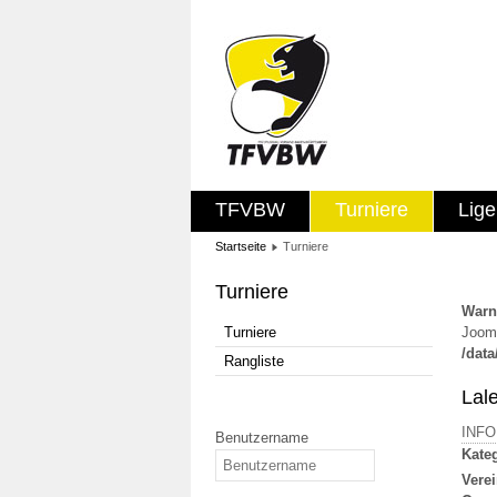
TFVBW
Turniere
Lig
Startseite
Turniere
Turniere
Warn
Turniere
Jooml
/dat
Rangliste
Lale
INF
Benutzername
Kateg
Verei