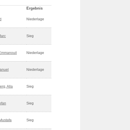
Ergebnis
d
Niederlage
Marc
Sieg
 Emmanouil
Niederlage
Manuel
Niederlage
rg, Alla
Sieg
efan
Sieg
Mustafa
Sieg