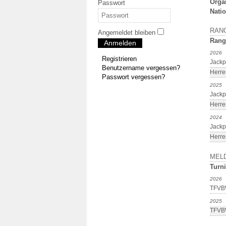
Orga
Passwort
Natio
RAN
Angemeldet bleiben
Rang
Anmelden
2026
Registrieren
Jackp
Benutzername vergessen?
Herre
Passwort vergessen?
2025
Jackp
Herre
2024
Jackp
Herre
MEL
Turni
2026
TFVBW
2025
TFVBW