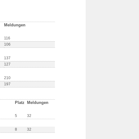
Meldungen
116
106
137
127
210
197
Platz
Meldungen
5
32
8
32