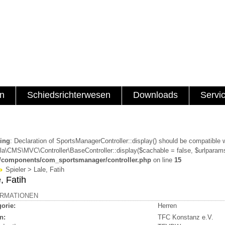
en
Schiedsrichterwesen
Downloads
Servi
ing
: Declaration of SportsManagerController::display() should be compatible 
a\CMS\MVC\Controller\BaseController::display($cachable = false, $urlparams
a/components/com_sportsmanager/controller.php
on line
15
Spieler > Lale, Fatih
, Fatih
ORMATIONEN
orie:
Herren
n:
TFC Konstanz e.V.