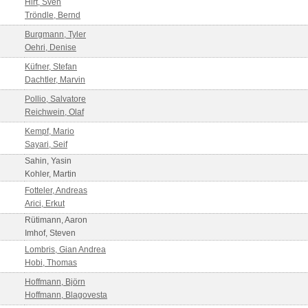
Hirt, Sven
Tröndle, Bernd
Burgmann, Tyler
Oehri, Denise
Küfner, Stefan
Dachtler, Marvin
Pollio, Salvatore
Reichwein, Olaf
Kempf, Mario
Sayari, Seif
Sahin, Yasin
Kohler, Martin
Fotteler, Andreas
Arici, Erkut
Rütimann, Aaron
Imhof, Steven
Lombris, Gian Andrea
Hobi, Thomas
Hoffmann, Björn
Hoffmann, Blagovesta