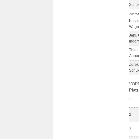
Schük
Achtelf
Kaspe
Wagne
Jehl,
Indorf
Thimm
Appad
Zurek
Schük
VOR
Platz
1
2
3