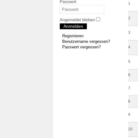
Passwort
1
2
Angemeldet bleiben
Anmelden
3
Registrieren
Benutzername vergessen?
Passwort vergessen?
4
5
6
7
8
9
10