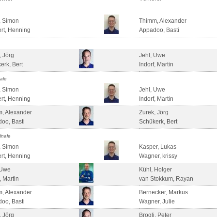
, Simon
Thimm, Alexander
rt, Henning
Appadoo, Basti
, Jörg
Jehl, Uwe
erk, Bert
Indorf, Martin
nale
, Simon
Jehl, Uwe
rt, Henning
Indorf, Martin
, Alexander
Zurek, Jörg
oo, Basti
Schükerk, Bert
finale
, Simon
Kasper, Lukas
rt, Henning
Wagner, krissy
 Uwe
Kühl, Holger
, Martin
van Stokkum, Rayan
, Alexander
Bernecker, Markus
oo, Basti
Wagner, Julie
, Jörg
Brogli, Peter