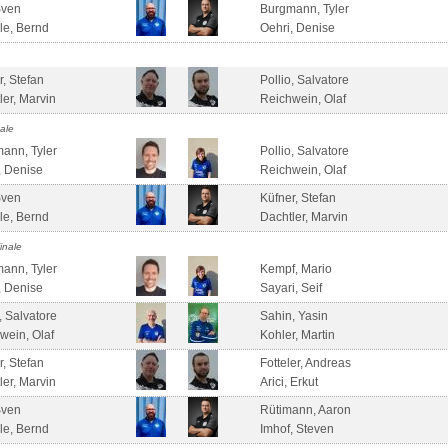
Sven
Burgmann, Tyler
le, Bernd
Oehri, Denise
r, Stefan
Pollio, Salvatore
ler, Marvin
Reichwein, Olaf
nale
ann, Tyler
Pollio, Salvatore
, Denise
Reichwein, Olaf
Sven
Küfner, Stefan
le, Bernd
Dachtler, Marvin
finale
ann, Tyler
Kempf, Mario
, Denise
Sayari, Seif
, Salvatore
Sahin, Yasin
wein, Olaf
Kohler, Martin
r, Stefan
Fotteler, Andreas
ler, Marvin
Arici, Erkut
Sven
Rütimann, Aaron
le, Bernd
Imhof, Steven