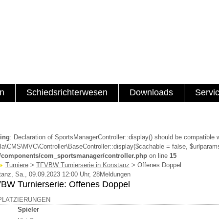
en
Schiedsrichterwesen
Downloads
Servi
ing
: Declaration of SportsManagerController::display() should be compatible 
a\CMS\MVC\Controller\BaseController::display($cachable = false, $urlparams
a/components/com_sportsmanager/controller.php
on line
15
Turniere
>
TFVBW Turnierserie in Konstanz
> Offenes Doppel
anz, Sa., 09.09.2023 12:00 Uhr, 28Meldungen
BW Turnierserie: Offenes Doppel
PLATZIERUNGEN
Spieler