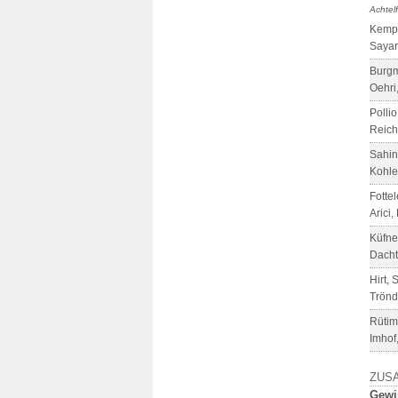
Achtelf
Kempf
Sayari
Burgm
Oehri
Pollio
Reich
Sahin
Kohle
Fotte
Arici,
Küfne
Dacht
Hirt, 
Trönd
Rütim
Imhof
ZUS
Gewi