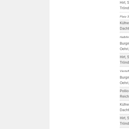
Hirt, 
Trönd
Platz 3
Küfne
Dacht
Halbfi
Burgm
Oehri
Hirt, 
Trönd
Viertel
Burgm
Oehri
Pollio
Reich
Küfne
Dacht
Hirt, 
Trönd