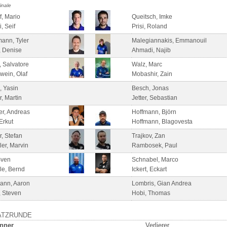
inale
, Mario
Queitsch, Imke
, Seif
Prisi, Roland
ann, Tyler
Malegiannakis, Emmanouil
, Denise
Ahmadi, Najib
, Salvatore
Walz, Marc
wein, Olaf
Mobashir, Zain
, Yasin
Besch, Jonas
r, Martin
Jetter, Sebastian
ler, Andreas
Hoffmann, Björn
 Erkut
Hoffmann, Blagovesta
r, Stefan
Trajkov, Zan
ler, Marvin
Rambosek, Paul
Sven
Schnabel, Marco
le, Bernd
Ickert, Eckart
ann, Aaron
Lombris, Gian Andrea
, Steven
Hobi, Thomas
ATZRUNDE
nner
Verlierer