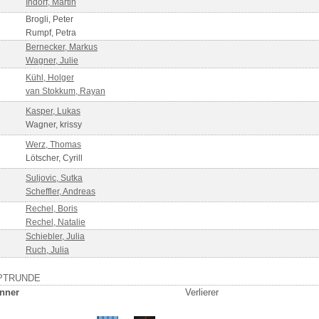
Indorf, Martin
Brogli, Peter
Rumpf, Petra
Bernecker, Markus
Wagner, Julie
Kühl, Holger
van Stokkum, Rayan
Kasper, Lukas
Wagner, krissy
Werz, Thomas
Lötscher, Cyrill
Suljovic, Sutka
Scheffler, Andreas
Rechel, Boris
Rechel, Natalie
Schiebler, Julia
Ruch, Julia
PTRUNDE
nner
Verlierer