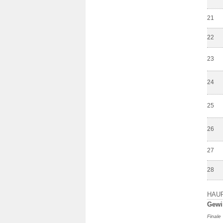
21
22
23
24
25
26
27
28
HAU
Gewi
Finale