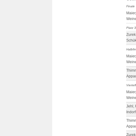
Finale
Maier
Weine
Platz 3
Zurek
Schük
Halbfi
Maier
Weine
Thimm
Appad
Viertel
Maier
Weine
Jehl,
Indorf
Thimm
Appad
Zurek