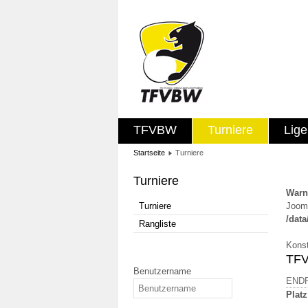
TFVBW
Turniere
Lig
Startseite
Turniere
Turniere
Warn
Turniere
Jooml
/dat
Rangliste
Konst
TFV
Benutzername
END
Platz