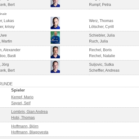
erk, Bert
Rumpf, Petra
inale
r, Lukas
Werz, Thomas
r, krissy
Lötscher, Cyrill
 Uwe
Schiebler, Julia
, Martin
Ruch, Julia
, Alexander
Rechel, Boris
oo, Basti
Rechel, Natalie
, Jörg
Suljovic, Sutka
erk, Bert
Scheffler, Andreas
RUNDE
Spieler
Kempf, Mario
Sayari, Seif
Lombris, Gian Andrea
Hobi, Thomas
Hoffmann, Björn
Hoffmann, Blagovesta