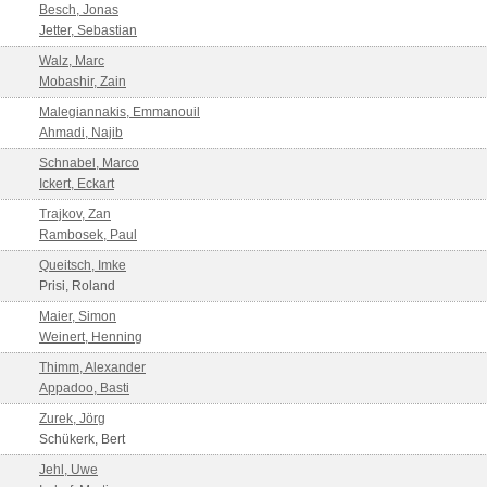
Besch, Jonas
Jetter, Sebastian
Walz, Marc
Mobashir, Zain
Malegiannakis, Emmanouil
Ahmadi, Najib
Schnabel, Marco
Ickert, Eckart
Trajkov, Zan
Rambosek, Paul
Queitsch, Imke
Prisi, Roland
Maier, Simon
Weinert, Henning
Thimm, Alexander
Appadoo, Basti
Zurek, Jörg
Schükerk, Bert
Jehl, Uwe