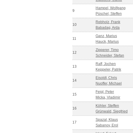
Hampel, Wolfgang
9
Püschel, Steffen
Rebholz, Frank
10
Babadag, Arda
Ganz, Marius
11
Hauck, Marius
Zipperer, Timo
12
Schneider, Stefan
Raff, Jochen
13
Keppeler, Patrik
Eisoldt, Chris
14
Nuoffer, Michael
Feigl, Peter
15
Micka, Vladimir
Köhler, Steffen
16
Grünwald, Siegfried
Spazal, Klaus
17
Sabanov, Erol