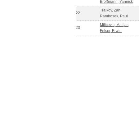
Broßmann, Yannick
Trajkov, Zan
22
Rambosek, Paul
Milicevic, Matijas
23
Felser, Erwin