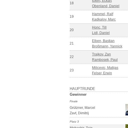
Ickert, Eckart
18
Obenland, Daniel
Hammel, Ralf
19
Kadkalov, Marc
Honc, Till
20
Lidl, Daniel
Elben, Bastian
21
Broßmann, Yannick
Trajkov, Zan
22
Rambosek, Paul
Milicevic, Matijas
23
Felser, Erwin
HAUPTRUNDE
Gewinner
Finale
Grützner, Marcel
Zavt, Dimitrij
Platz 3