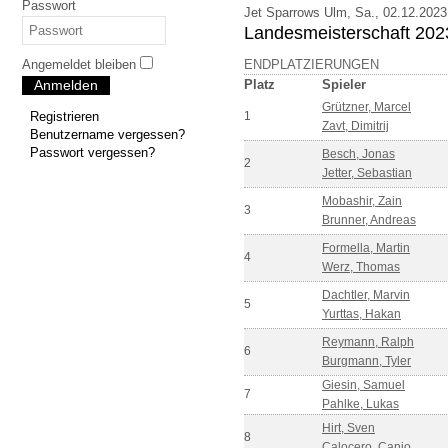
Passwort
Jet Sparrows Ulm, Sa., 02.12.202
Landesmeisterschaft 202
Angemeldet bleiben
ENDPLATZIERUNGEN
Anmelden
Platz
Spieler
Grützner, Marcel
Registrieren
1
Zavt, Dimitrij
Benutzername vergessen?
Passwort vergessen?
Besch, Jonas
2
Jetter, Sebastian
Mobashir, Zain
3
Brunner, Andreas
Formella, Martin
4
Werz, Thomas
Dachtler, Marvin
5
Yurttas, Hakan
Reymann, Ralph
6
Burgmann, Tyler
Giesin, Samuel
7
Pahlke, Lukas
Hirt, Sven
8
Calocero, Canio