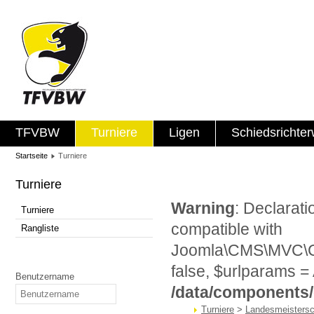
TFVBW
Turniere
Ligen
Schiedsrichte
Startseite
Turniere
Turniere
Warning
: Declarat
Turniere
compatible with
Rangliste
Joomla\CMS\MVC\Con
false, $urlparams = 
Benutzername
/data/components
Turniere
>
Landesmeistersc