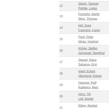
Giesin, Samuel
12
Pahlke, Lukas
Formella, Martin
13
Werz, Thomas
Hirt, Sven
14
Calocero, Canio
Feigl, Peter
15
Micka, Vladimir
Köhler, Steffen
16
Grünwald, Siegfried
Spazal, Klaus
17
Sabanov, Erol
Ickert, Eckart
18
Obenland, Daniel
Hammel, Ralf
19
Kadkalov, Marc
Honc, Till
20
Lidl, Daniel
Elben, Bastian
21