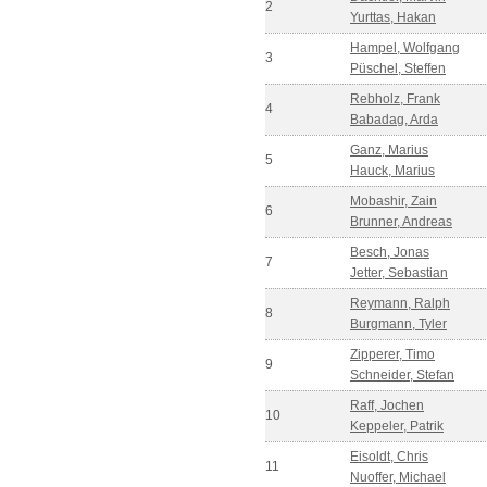
2
Yurttas, Hakan
Hampel, Wolfgang
3
Püschel, Steffen
Rebholz, Frank
4
Babadag, Arda
Ganz, Marius
5
Hauck, Marius
Mobashir, Zain
6
Brunner, Andreas
Besch, Jonas
7
Jetter, Sebastian
Reymann, Ralph
8
Burgmann, Tyler
Zipperer, Timo
9
Schneider, Stefan
Raff, Jochen
10
Keppeler, Patrik
Eisoldt, Chris
11
Nuoffer, Michael