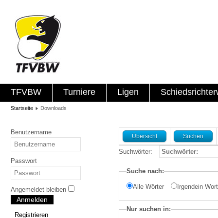
TFVBW
Turniere
Ligen
Schiedsrichte
Startseite
Downloads
Benutzername
Übersicht
Suchen
Suchwörter:
Passwort
Suche nach:
Alle Wörter
Irgendein Wor
Angemeldet bleiben
Anmelden
Nur suchen in:
Registrieren