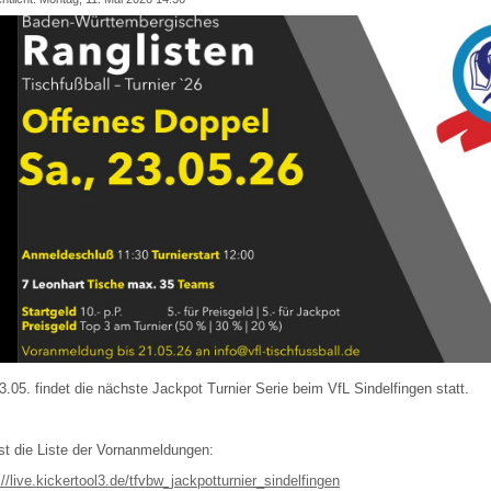
.05. findet die nächste Jackpot Turnier Serie beim VfL Sindelfingen statt.
ist die Liste der Vornanmeldungen:
://live.kickertool3.de/tfvbw_jackpotturnier_sindelfingen