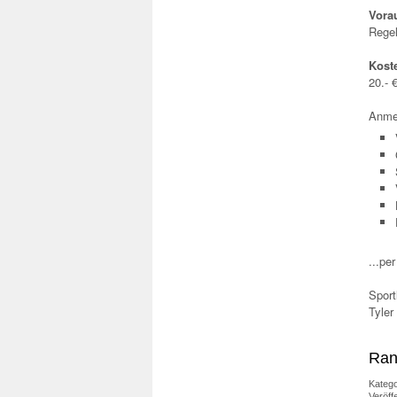
Vora
Regel
Kost
20.- 
Anme
...per
Sport
Tyler
Rang
Katego
Veröff