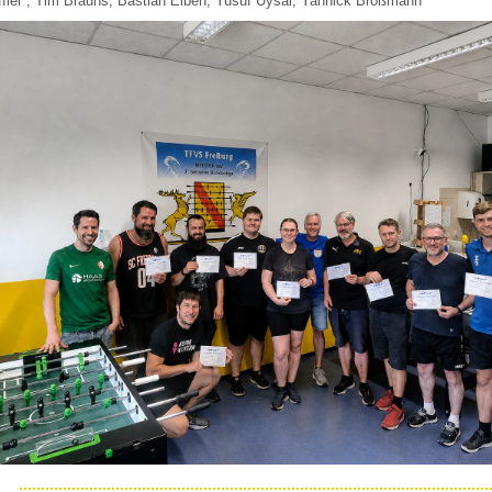
fler , Tim Brauns, Bastian Elben, Yusuf Uysal, Yannick Broßmann