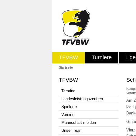
TFVBW
Turniere
Lig
Startseite
TFVBW
Sch
Katego
Termine
Veröff
Landesleistungszentren
Am 25
bei T
Spielorte
Danke
Vereine
Gratu
Mannschaft melden
Vlnr.
Unser Team