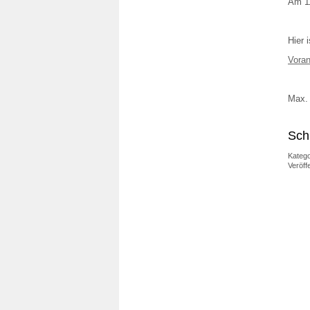
Am 11
Hier 
Vora
Max. 
Sch
Katego
Veröff