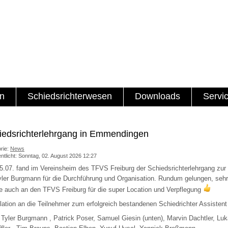
en
Schiedsrichterwesen
Downloads
Servi
iedsrichterlehrgang in Emmendingen
rie:
News
entlicht: Sonntag, 02. August 2026 12:27
.07. fand im Vereinsheim des TFVS Freiburg der Schiedsrichterlehrgang zur 
yler Burgmann für die Durchführung und Organisation. Rundum gelungen, sehr 
 auch an den TFVS Freiburg für die super Location und Verpflegung
lation an die Teilnehmer zum erfolgreich bestandenen Schiedrichter Assistent
: Tyler Burgmann , Patrick Poser, Samuel Giesin (unten), Marvin Dachtler, Lu