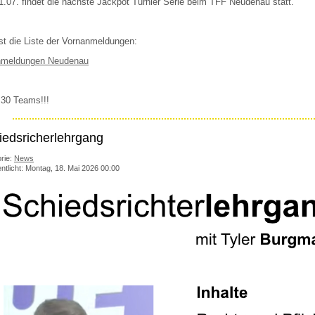
.07. findet die nächste Jackpot Turnier Serie beim TFF Neudenau statt.
ist die Liste der Vornanmeldungen:
nmeldungen Neudenau
30 Teams!!!
iedsricherlehrgang
rie:
News
entlicht: Montag, 18. Mai 2026 00:00