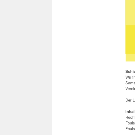
Schi
Wir f
Samst
Vere
Der L
Inhal
Recht
Fouls
Fouls