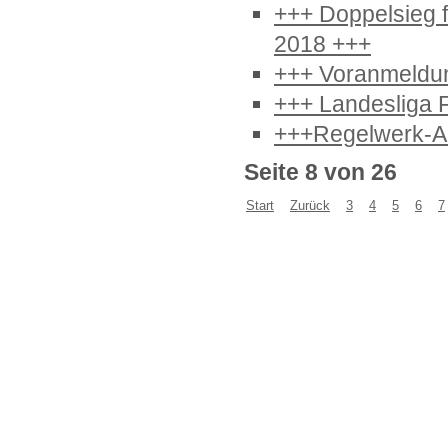
+++ Doppelsieg 
2018 +++
+++ Voranmeldu
+++ Landesliga F
+++Regelwerk-Ak
Seite 8 von 26
Start
Zurück
3
4
5
6
7