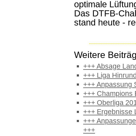
optimale Lüftun
Das DTFB-Challe
stand heute - re
Weitere Beiträg
+++ Absage Lande
+++ Liga Hinrun
+++ Anpassung S
+++ Champions B
+++ Oberliga 20
+++ Ergebnisse 
+++ Anpassungen
+++