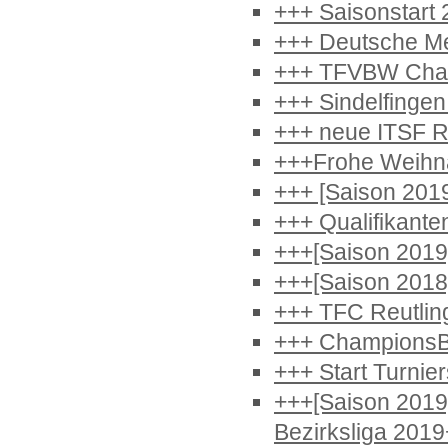
+++ Saisonstart
+++ Deutsche Me
+++ TFVBW Cham
+++ Sindelfinge
+++ neue ITSF R
+++Frohe Weihn
+++ [Saison 201
+++ Qualifikante
+++[Saison 2019]
+++[Saison 2018] 
+++ TFC Reutlin
+++ ChampionsBa
+++ Start Turnie
+++[Saison 2019
Bezirksliga 201