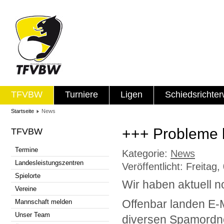
TFVBW
Turniere
Ligen
Schiedsrichte
Startseite
News
+++ Probleme 
TFVBW
Termine
Kategorie:
News
Landesleistungszentren
Veröffentlicht: Freitag
Spielorte
Wir haben aktuell n
Vereine
Offenbar landen E-M
Mannschaft melden
Unser Team
diversen Spamordn