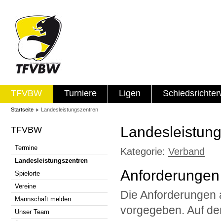
TFVBW
Turniere
Ligen
Schiedsrichte
Startseite
Landesleistungszentren
Landesleistun
TFVBW
Termine
Kategorie:
Verband
Landesleistungszentren
Anforderungen
Spielorte
Vereine
Die Anforderungen
Mannschaft melden
vorgegeben. Auf der
Unser Team