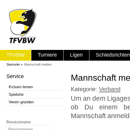
TFVBW
Turniere
Ligen
Schiedsrichte
Startseite
Mannschaft melden
Mannschaft me
Service
Kickern lernen
Kategorie:
Verband
Spielorte
Um an dem Ligages
Verein gründen
ob Du einem bes
Mannschaft anmelde
Benutzername