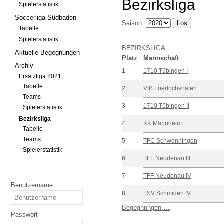
Bezirksliga
Spielerstatistik
Soccerliga Südbaden
Saison:
Tabelle
Spielerstatistik
BEZIRKSLIGA
Aktuelle Begegnungen
Platz
Mannschaft
Archiv
1
1710 Tübingen I
Ersatzliga 2021
Tabelle
2
VfB Friedrichshafen
Teams
3
1710 Tübingen II
Spielerstatistik
Bezirksliga
4
KK Mannheim
Tabelle
Teams
5
TFC Schwenningen
Spielerstatistik
6
TFF Neudenau III
7
TFF Neudenau IV
Benutzername
8
TSV Schmiden IV
Begegnungen …
Passwort