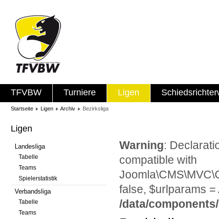
TFVBW
Turniere
Ligen
Schiedsrichte
Startseite
Ligen
Archiv
Bezirksliga
Ligen
Warning
: Declarat
Landesliga
Tabelle
compatible with
Teams
Joomla\CMS\MVC\Con
Spielerstatistik
false, $urlparams = 
Verbandsliga
/data/components
Tabelle
Teams