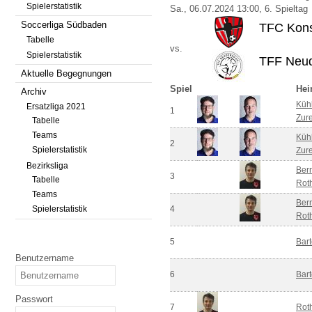
Spielerstatistik
Sa., 06.07.2024 13:00, 6. Spieltag
Soccerliga Südbaden
TFC Kons
Tabelle
vs.
Spielerstatistik
TFF Neud
Aktuelle Begegnungen
Spiel
He
Archiv
Kühl
Ersatzliga 2021
1
Zure
Tabelle
Teams
Kühl
2
Spielerstatistik
Zure
Bezirksliga
Ber
3
Tabelle
Rot
Teams
Ber
Spielerstatistik
4
Rot
5
Bart
Benutzername
6
Bart
Passwort
7
Rot