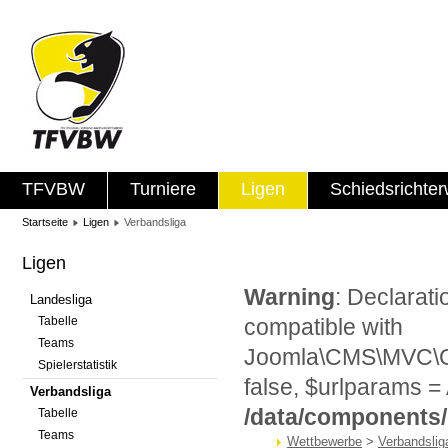
TFVBW
Turniere
Ligen
Schiedsrichte
Startseite
Ligen
Verbandsliga
Ligen
Warning
: Declarat
Landesliga
Tabelle
compatible with
Teams
Joomla\CMS\MVC\Con
Spielerstatistik
false, $urlparams = 
Verbandsliga
/data/components
Tabelle
Teams
Wettbewerbe
>
Verbandslig