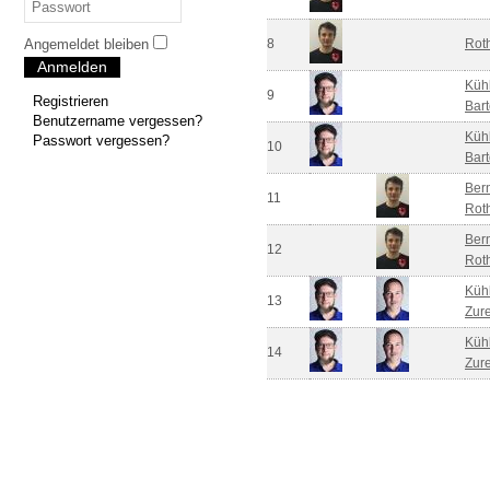
Angemeldet bleiben
8
Rot
Anmelden
Kühl
9
Registrieren
Bart
Benutzername vergessen?
Kühl
Passwort vergessen?
10
Bart
Ber
11
Rot
Ber
12
Rot
Kühl
13
Zure
Kühl
14
Zure