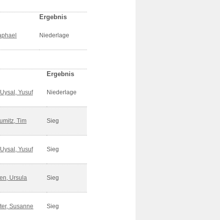
Ergebnis
aphael
Niederlage
Ergebnis
Uysal, Yusuf
Niederlage
umitz, Tim
Sieg
Uysal, Yusuf
Sieg
en, Ursula
Sieg
ter, Susanne
Sieg