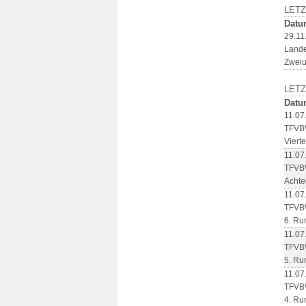
LETZ
Datu
29.11
Lande
Zweiu
LET
Datu
11.07
TFVBW
Viert
11.07
TFVBW
Achte
11.07
TFVBW
6. Ru
11.07
TFVBW
5. Ru
11.07
TFVBW
4. Ru