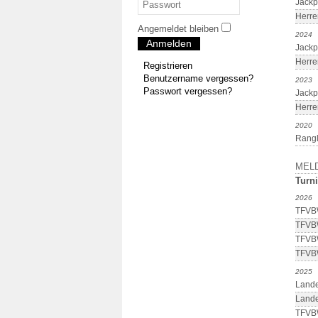
Jackp
Herre
Angemeldet bleiben
2024
Anmelden
Jackp
Herre
Registrieren
Benutzername vergessen?
2023
Passwort vergessen?
Jackp
Herre
2020
Rangl
MEL
Turni
2026
TFVBW
TFVBW
TFVBW
TFVBW
2025
Lande
Lande
TFVBW