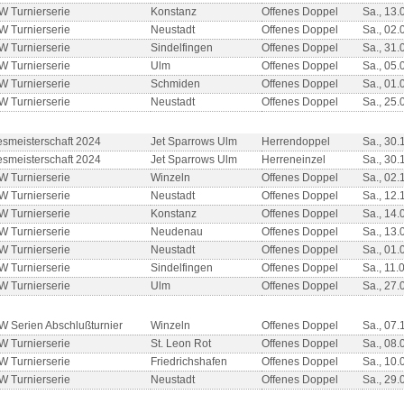
 Turnierserie
Konstanz
Offenes Doppel
Sa., 13.
 Turnierserie
Neustadt
Offenes Doppel
Sa., 02.
 Turnierserie
Sindelfingen
Offenes Doppel
Sa., 31.
 Turnierserie
Ulm
Offenes Doppel
Sa., 05.
 Turnierserie
Schmiden
Offenes Doppel
Sa., 01.
 Turnierserie
Neustadt
Offenes Doppel
Sa., 25.
smeisterschaft 2024
Jet Sparrows Ulm
Herrendoppel
Sa., 30.
smeisterschaft 2024
Jet Sparrows Ulm
Herreneinzel
Sa., 30.
 Turnierserie
Winzeln
Offenes Doppel
Sa., 02.
 Turnierserie
Neustadt
Offenes Doppel
Sa., 12.
 Turnierserie
Konstanz
Offenes Doppel
Sa., 14.
 Turnierserie
Neudenau
Offenes Doppel
Sa., 13.
 Turnierserie
Neustadt
Offenes Doppel
Sa., 01.
 Turnierserie
Sindelfingen
Offenes Doppel
Sa., 11.
 Turnierserie
Ulm
Offenes Doppel
Sa., 27.
 Serien Abschlußturnier
Winzeln
Offenes Doppel
Sa., 07.
 Turnierserie
St. Leon Rot
Offenes Doppel
Sa., 08.
 Turnierserie
Friedrichshafen
Offenes Doppel
Sa., 10.
 Turnierserie
Neustadt
Offenes Doppel
Sa., 29.