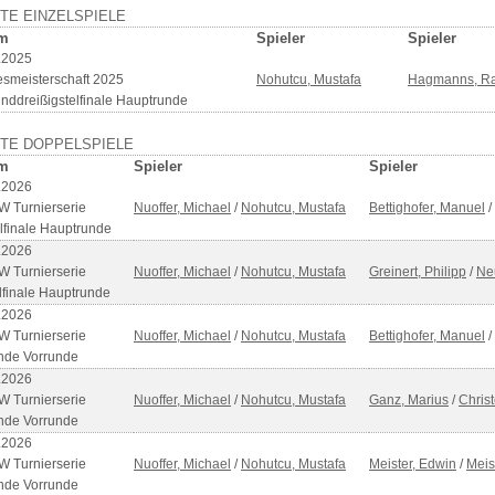
TE EINZELSPIELE
m
Spieler
Spieler
.2025
smeisterschaft 2025
Nohutcu, Mustafa
Hagmanns, R
nddreißigstelfinale Hauptrunde
ZTE DOPPELSPIELE
m
Spieler
Spieler
.2026
 Turnierserie
Nuoffer, Michael
/
Nohutcu, Mustafa
Bettighofer, Manuel
/
elfinale Hauptrunde
.2026
 Turnierserie
Nuoffer, Michael
/
Nohutcu, Mustafa
Greinert, Philipp
/
Ne
lfinale Hauptrunde
.2026
 Turnierserie
Nuoffer, Michael
/
Nohutcu, Mustafa
Bettighofer, Manuel
/
nde Vorrunde
.2026
 Turnierserie
Nuoffer, Michael
/
Nohutcu, Mustafa
Ganz, Marius
/
Christ
nde Vorrunde
.2026
 Turnierserie
Nuoffer, Michael
/
Nohutcu, Mustafa
Meister, Edwin
/
Meis
nde Vorrunde