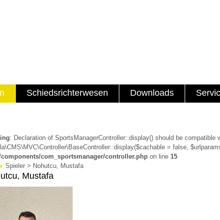
en
Schiedsrichterwesen
Downloads
Servi
ing
: Declaration of SportsManagerController::display() should be compatible 
a\CMS\MVC\Controller\BaseController::display($cachable = false, $urlparams
a/components/com_sportsmanager/controller.php
on line
15
Spieler > Nohutcu, Mustafa
utcu, Mustafa