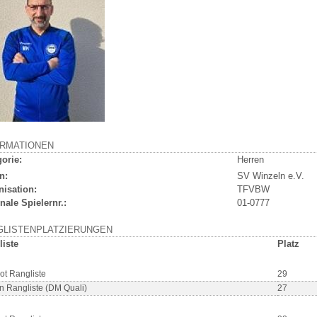
ORMATIONEN
orie:
Herren
n:
SV Winzeln e.V.
nisation:
TFVBW
nale Spielernr.:
01-0777
GLISTENPLATZIERUNGEN
liste
Platz
ot Rangliste
29
n Rangliste (DM Quali)
27