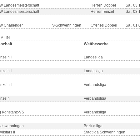
 Landesmeisterschaft
Herren Doppel
Sa., 03.
 Landesmeisterschaft
Herren Einzel
Sa., 03.
W Challenger
V-Schwenningen
Offenes Doppel
Sa., 01.
IPLIN
schaft
Wettbewerbe
nzeln I
Landesliga
nzeln I
Landesliga
nzeln I
Verbandsliga
nzeln
Verbandsliga
g Konstanz-VS
Verbandsliga
Schwenningen
Bezirksliga
Allstars II
Stadtliga Schwenningen