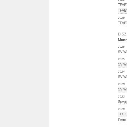
TFVBW
TFVBW
2020
TFVB
DISZ
Mann
2026
SV Wi
2025
SV Wi
2024
SV Wi
2023
SV Wi
2022
Spvg
2020
TFC 
Ferro 