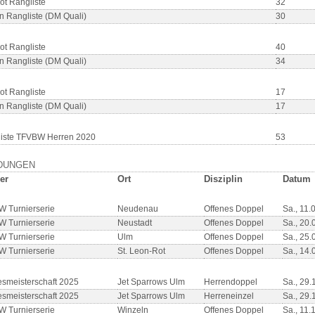
ot Rangliste
32
n Rangliste (DM Quali)
30
ot Rangliste
40
n Rangliste (DM Quali)
34
ot Rangliste
17
n Rangliste (DM Quali)
17
iste TFVBW Herren 2020
53
DUNGEN
er
Ort
Disziplin
Datum
 Turnierserie
Neudenau
Offenes Doppel
Sa., 11.
 Turnierserie
Neustadt
Offenes Doppel
Sa., 20.
 Turnierserie
Ulm
Offenes Doppel
Sa., 25.
 Turnierserie
St. Leon-Rot
Offenes Doppel
Sa., 14.
smeisterschaft 2025
Jet Sparrows Ulm
Herrendoppel
Sa., 29.
smeisterschaft 2025
Jet Sparrows Ulm
Herreneinzel
Sa., 29.
 Turnierserie
Winzeln
Offenes Doppel
Sa., 11.