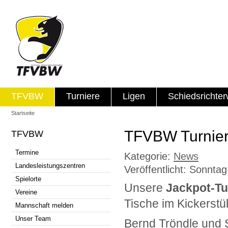
TFVBW
Turniere
Ligen
Schiedsrichte
Startseite
TFVBW Turniers
TFVBW
Termine
Kategorie:
News
Landesleistungszentren
Veröffentlicht: Sonntag
Spielorte
Unsere
Jackpot-Tu
Vereine
Tische im Kickerstü
Mannschaft melden
Unser Team
Bernd Tröndle und S