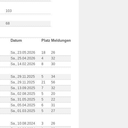
103
68
Datum
Platz
Meldungen
Sa., 23.05.2026
18
26
Sa., 25.04.2026
4
32
Sa., 14.02.2026
8
30
Sa., 29.11.2025
5
34
Sa., 29.11.2025
21
56
Sa., 13.09.2025
7
32
Sa., 02.08.2025
5
20
Sa., 31.05.2025
5
22
Sa., 05.04.2025
6
31
Sa., 01.03.2025
5
27
Sa., 10.08.2024
3
26