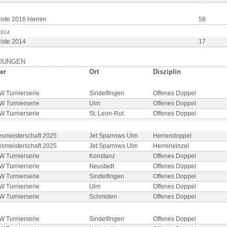
iste 2016 Herren
58
2014
iste 2014
17
DUNGEN
er
Ort
Disziplin
 Turnierserie
Sindelfingen
Offenes Doppel
 Turnierserie
Ulm
Offenes Doppel
 Turnierserie
St. Leon-Rot
Offenes Doppel
smeisterschaft 2025
Jet Sparrows Ulm
Herrendoppel
smeisterschaft 2025
Jet Sparrows Ulm
Herreneinzel
 Turnierserie
Konstanz
Offenes Doppel
 Turnierserie
Neustadt
Offenes Doppel
 Turnierserie
Sindelfingen
Offenes Doppel
 Turnierserie
Ulm
Offenes Doppel
 Turnierserie
Schmiden
Offenes Doppel
 Turnierserie
Sindelfingen
Offenes Doppel