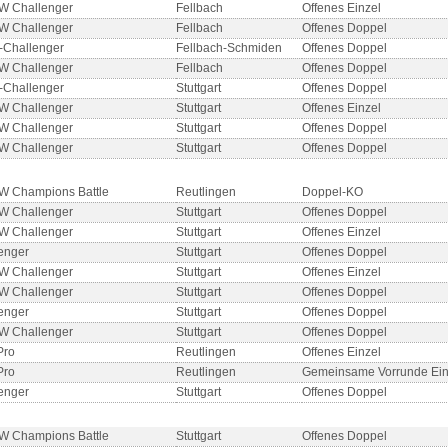
W Challenger
Fellbach
Offenes Einzel
W Challenger
Fellbach
Offenes Doppel
Challenger
Fellbach-Schmiden
Offenes Doppel
W Challenger
Fellbach
Offenes Doppel
Challenger
Stuttgart
Offenes Doppel
W Challenger
Stuttgart
Offenes Einzel
W Challenger
Stuttgart
Offenes Doppel
W Challenger
Stuttgart
Offenes Doppel
W Champions Battle
Reutlingen
Doppel-KO
W Challenger
Stuttgart
Offenes Doppel
W Challenger
Stuttgart
Offenes Einzel
enger
Stuttgart
Offenes Doppel
W Challenger
Stuttgart
Offenes Einzel
W Challenger
Stuttgart
Offenes Doppel
enger
Stuttgart
Offenes Doppel
W Challenger
Stuttgart
Offenes Doppel
Pro
Reutlingen
Offenes Einzel
Pro
Reutlingen
Gemeinsame Vorrunde Ein
enger
Stuttgart
Offenes Doppel
W Champions Battle
Stuttgart
Offenes Doppel