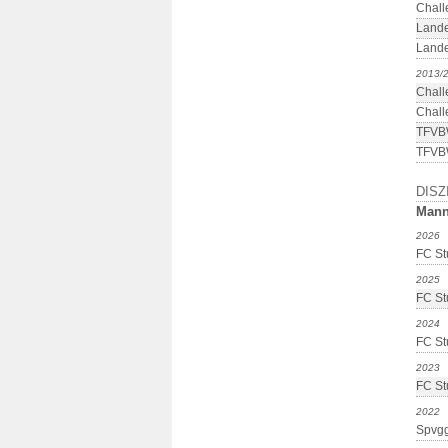
Chall
Lande
Lande
2013/
Chall
Chall
TFVBW
TFVBW
DISZ
Mann
2026
FC Stu
2025
FC Stu
2024
FC Stu
2023
FC Stu
2022
Spvgg