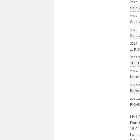
2020
Spiel
2019
Spiel
2018
Spiel
2017
1. Kic
2013/
TFC B
2012/
Kicker
2011/
Kicker
2010/
Kicker
LETZ
Datu
18.04
Lande