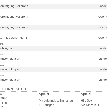
vereinigung Heilbronn
Lande
vereinigung Heilbronn
Oberli
vereinigung Heilbronn
Oberli
ker Klub Schorndorf II
Oberli
2014
öblingen I
Lande
2013
nation Stuttgart
Lande
2012
nation Stuttgart
Lande
2011
nation Stuttgart
Lande
TE EINZELSPIELE
m
Spieler
Spieler
.2026
Malegiannakis, Emmanouil
Hirt, Sven
sliga
FC Stuttgart
SV Winzeln III