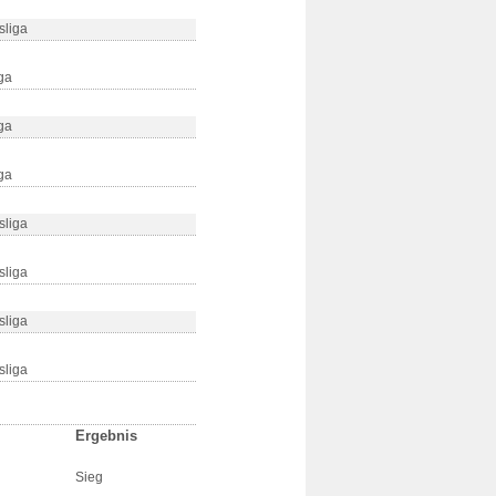
sliga
ga
ga
ga
sliga
sliga
sliga
sliga
Ergebnis
Sieg