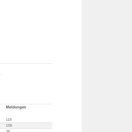
.
Meldungen
116
106
36