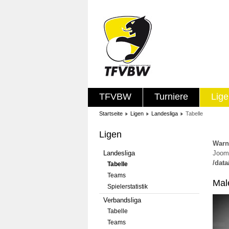
TFVBW
Turniere
Lig
Startseite
Ligen
Landesliga
Tabelle
Ligen
Warn
Landesliga
Jooml
/dat
Tabelle
Teams
Mal
Spielerstatistik
Verbandsliga
Tabelle
Teams