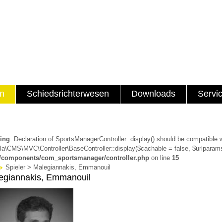
en
Schiedsrichterwesen
Downloads
Servi
ing
: Declaration of SportsManagerController::display() should be compatible 
a\CMS\MVC\Controller\BaseController::display($cachable = false, $urlparams
a/components/com_sportsmanager/controller.php
on line
15
Spieler > Malegiannakis, Emmanouil
egiannakis, Emmanouil