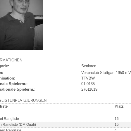
ORMATIONEN
orie:
Senioren
n:
Vespaclub Stuttgart 1950 e.V
nisation:
TFVBW
nale Spielernr.:
01-0135
nationale Spielernr.:
27611619
GLISTENPLATZIERUNGEN
liste
Platz
ot Rangliste
16
n Rangliste (DM Quali)
15
ren Rangliste
4