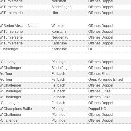
 Turnierserie
Neustadt
Offenes Doppel
 Turnierserie
Sindelfingen
Offenes Doppel
 Turnierserie
Ulm
Offenes Doppel
 Serien Abschlußturnier
Winzeln
Offenes Doppel
 Turnierserie
Konstanz
Offenes Doppel
 Turnierserie
Neudenau
Offenes Doppel
 Turnierserie
Karlsruhe
Offenes Doppel
Challenger
Karlsruhe
OD
Challenger
Pfullingen
Offenes Doppel
W Challenger
Sindelfingen
Offenes Doppel
Pro Tour
Fellbach
Offenes Einzel
Pro Tour
Fellbach
Gem. Vorrunde Einzel
W Challenger
Fellbach
Offenes Doppel
W Challenger
Fellbach
Offenes Einzel
W Challenger
Fellbach
Offenes Einzel
Challenger
Fellbach
Offenes Doppel
W Champions Battle
Pfullingen
Doppel-KO
W Challenger
Pfullingen
Offenes Doppel
Challenger
Pfullingen
Offenes Doppel