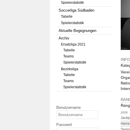
Spielerstatistik
Soccerliga Südbaden
Tabelle
Spielerstatistik
Aktuelle Begegnungen
Archiv
Ersatzliga 2021
Tabelle
Teams
INF
Spielerstatistik
Kateg
Bezirksliga
Verei
Tabelle
Orga
Teams
Natio
Spielerstatistik
Inter
RAN
Rang
Benutzername
2026
Jackp
Herre
Passwort
Senio