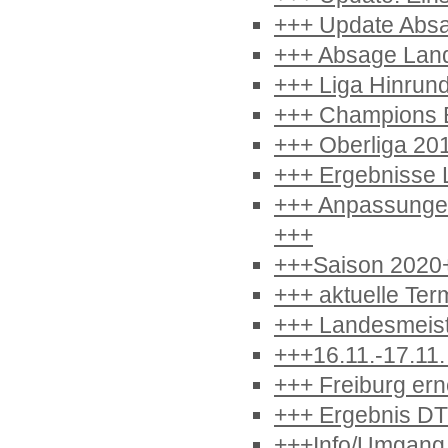
+++ Update Absa
+++ Absage Lande
+++ Liga Hinrun
+++ Champions B
+++ Oberliga 20
+++ Ergebnisse 
+++ Anpassungen
+++
+++Saison 2020
+++ aktuelle Ter
+++ Landesmeist
+++16.11.-17.11
+++ Freiburg ern
+++ Ergebnis DT
+++Info/Umgang