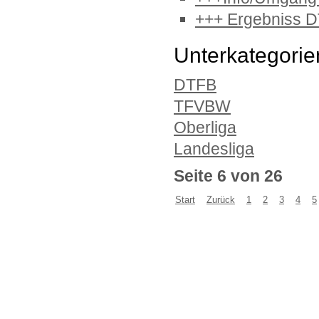
+++ Ergebniss D
Unterkategorie
DTFB
TFVBW
Oberliga
Landesliga
Seite 6 von 26
Start
Zurück
1
2
3
4
5