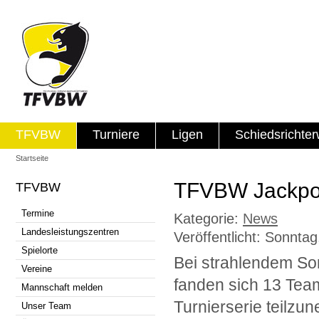
TFVBW
Turniere
Ligen
Schiedsrichte
Startseite
TFVBW Jackpot
TFVBW
Termine
Kategorie:
News
Landesleistungszentren
Veröffentlicht: Sonntag
Spielorte
Bei strahlendem S
Vereine
fanden sich 13 Tea
Mannschaft melden
Turnierserie teilzu
Unser Team